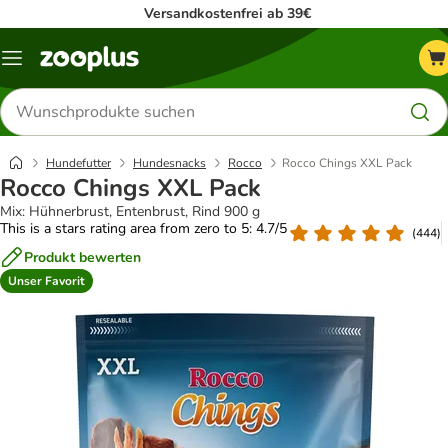
Versandkostenfrei ab 39€
Menü
Produkte
suchen
Hundefutter
Hundesnacks
Rocco
Rocco Chings XXL Pack
Rocco Chings XXL Pack
Mix: Hühnerbrust, Entenbrust, Rind 900 g
This is a stars rating area from zero to 5: 4.7/5
(
444
)
Produkt bewerten
Unser Favorit