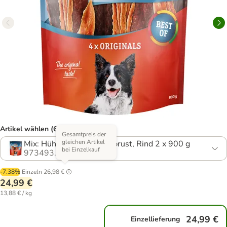
Artikel wählen (6 Varianten)
Gesamtpreis der
gleichen Artikel
Mix: Hühnerbrust, Entenbrust, Rind 2 x 900 g
bei Einzelkauf
973493.1
-7.38%
Einzeln
26,98 €
24,99 €
13,88 € / kg
24,99 €
Einzellieferung