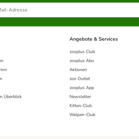
Angebote & Services
zooplus Club
en
zooplus Abo
ramm
Aktionen
m
zoo Outlet
zooplus App
im Überblick
Newsletter
Kitten-Club
Welpen-Club