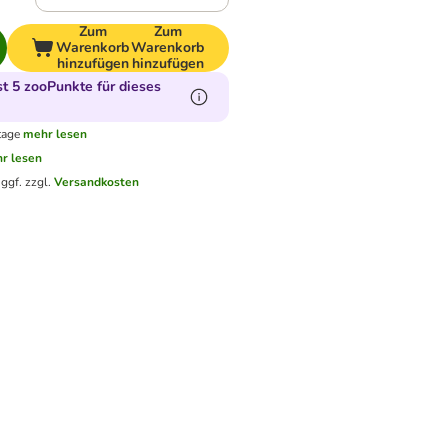
Zum
Zum
Warenkorb
Warenkorb
hinzufügen
hinzufügen
 5 zooPunkte für dieses
tage
mehr lesen
r lesen
.
ggf. zzgl.
Versandkosten