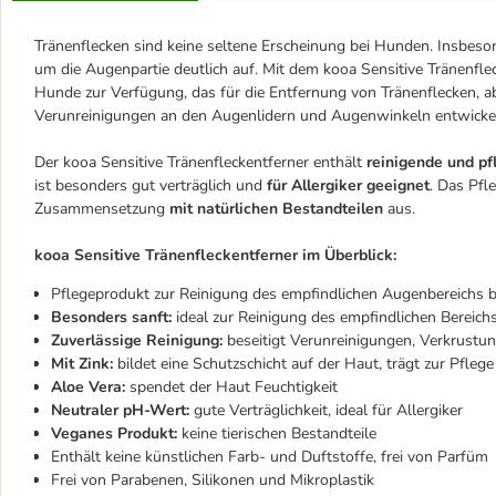
Tränenflecken sind keine seltene Erscheinung bei Hunden. Insbeson
um die Augenpartie deutlich auf. Mit dem kooa Sensitive Tränenfle
Hunde zur Verfügung, das für die Entfernung von Tränenflecken, 
Verunreinigungen an den Augenlidern und Augenwinkeln entwicke
Der kooa Sensitive Tränenfleckentferner enthält
reinigende und pf
ist besonders gut verträglich und
für Allergiker geeignet
. Das Pfl
Zusammensetzung
mit natürlichen Bestandteilen
aus.
kooa Sensitive Tränenfleckentferner im Überblick:
Pflegeprodukt zur Reinigung des empfindlichen Augenbereichs 
Besonders sanft:
ideal zur Reinigung des empfindlichen Bereic
Zuverlässige Reinigung:
beseitigt Verunreinigungen, Verkrust
Mit Zink:
bildet eine Schutzschicht auf der Haut, trägt zur Pflege
Aloe Vera:
spendet der Haut Feuchtigkeit
Neutraler pH-Wert:
gute Verträglichkeit, ideal für Allergiker
Veganes Produkt:
keine tierischen Bestandteile
Enthält keine künstlichen Farb- und Duftstoffe, frei von Parfüm
Frei von Parabenen, Silikonen und Mikroplastik