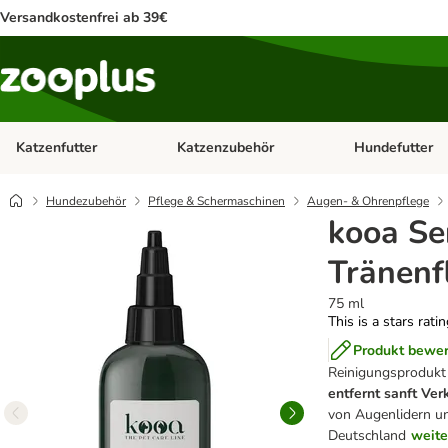
Versandkostenfrei ab 39€
Katzenfutter
Katzenzubehör
Hundefutter
Kategorie-Menü öffnen: Katzenfutter
Kategorie-Menü ö
Hundezubehör
Pflege & Schermaschinen
Augen- & Ohrenpflege
kooa Se
Tränenf
75 ml
This is a stars rati
Produkt bewe
Reinigungsprodukt
entfernt sanft Ve
von Augenlidern u
Deutschland
weite