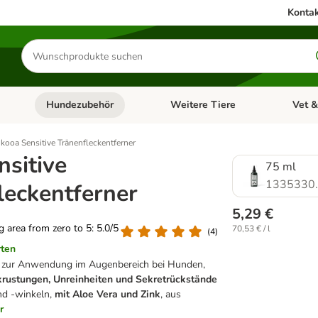
Kontak
Produkte
suchen
Hundezubehör
Weitere Tiere
Vet &
ffnen: Katzenzubehör
Kategorie-Menü öffnen: Hundefutter
Kategorie-Menü öffnen: Hundezube
Kategori
kooa Sensitive Tränenfleckentferner
nsitive
75 ml
1335330
leckentferner
5,29 €
ng area from zero to 5: 5.0/5
70,53 € / l
(
4
)
rten
 zur Anwendung im Augenbereich bei Hunden,
rkrustungen, Unreinheiten und Sekretrückstände
nd -winkeln,
mit Aloe Vera und Zink
, aus
r