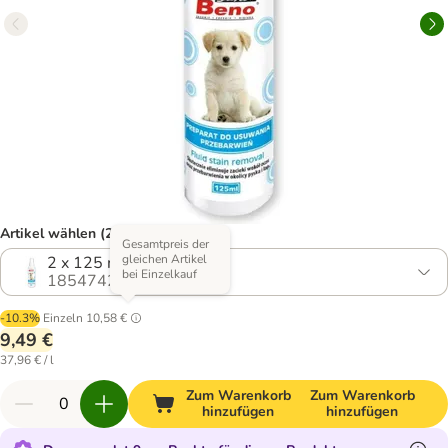
Artikel wählen (2 Varianten)
Gesamtpreis der
gleichen Artikel
2 x 125 ml
bei Einzelkauf
1854742.1
-10.3%
Einzeln
10,58 €
9,49 €
37,96 € / l
Zum Warenkorb
Zum Warenkorb
hinzufügen
hinzufügen