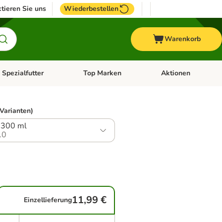
tieren Sie uns
Wiederbestellen
Warenkorb
 Spezialfutter
Top Marken
Aktionen
hör
e-Menü öffnen: Weitere Tiere
Kategorie-Menü öffnen: Vet & Spezialfutter
Kategorie-Menü öffne
 Varianten)
 300 ml
.0
11,99 €
Einzellieferung