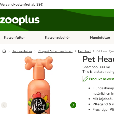
Versandkostenfrei ab 39€
Katzenfutter
Katzenzubehör
Hundefutter
Kategorie-Menü öffnen: Katzenfutter
Kategorie-Menü ö
Hundezubehör
Pflege & Schermaschinen
Pet Head
Pet Head Qui
Pet Hea
Shampoo 300 ml
This is a stars ratin
Produkt bewer
Hundeshampo
natürlichen I
Mit Jojobaöl
Pflegend & r
Fruchtiger Pf