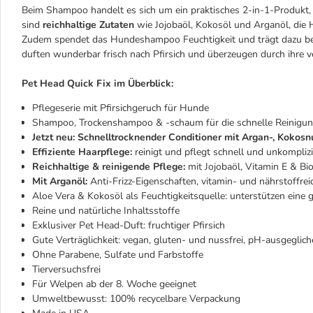
Beim Shampoo handelt es sich um ein praktisches 2-in-1-Produkt
sind
reichhaltige Zutaten
wie Jojobaöl, Kokosöl und Arganöl, die
Zudem spendet das Hundeshampoo Feuchtigkeit und trägt dazu bei, 
duften wunderbar frisch nach Pfirsich und überzeugen durch ihre 
Pet Head Quick Fix im Überblick:
Pflegeserie mit Pfirsichgeruch für Hunde
Shampoo, Trockenshampoo & -schaum für die schnelle Reinigu
Jetzt neu: Schnelltrocknender Conditioner mit Argan-, Kokosn
Effiziente Haarpflege:
reinigt und pflegt schnell und unkompliz
Reichhaltige & reinigende Pflege:
mit Jojobaöl, Vitamin E & Bio
Mit Arganöl:
Anti-Frizz-Eigenschaften, vitamin- und nährstoffreic
Aloe Vera & Kokosöl als Feuchtigkeitsquelle: unterstützen eine 
Reine und natürliche Inhaltsstoffe
Exklusiver Pet Head-Duft: fruchtiger Pfirsich
Gute Verträglichkeit: vegan, gluten- und nussfrei, pH-ausgeglic
Ohne Parabene, Sulfate und Farbstoffe
Tierversuchsfrei
Für Welpen ab der 8. Woche geeignet
Umweltbewusst: 100% recycelbare Verpackung