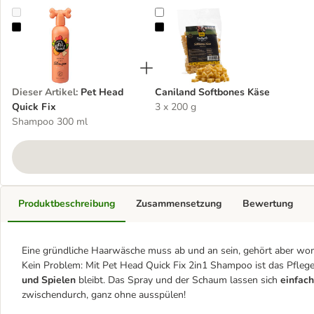
Pet Head Quick Fix
Caniland Softbones Käse
Dieser Artikel
:
Pet Head
Caniland Softbones Käse
Quick Fix
3 x 200 g
Shampoo 300 ml
Produktbeschreibung
Zusammensetzung
Bewertung
Eine gründliche Haarwäsche muss ab und an sein, gehört aber wom
Kein Problem: Mit Pet Head Quick Fix 2in1 Shampoo ist das Pfleger
und Spielen
bleibt. Das Spray und der Schaum lassen sich
einfach
zwischendurch, ganz ohne ausspülen!