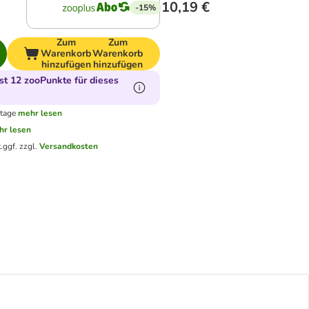
10,19 €
-15%
Zum
Zum
Warenkorb
Warenkorb
hinzufügen
hinzufügen
t 12 zooPunkte für dieses
ktage
mehr lesen
hr lesen
.
ggf. zzgl.
Versandkosten