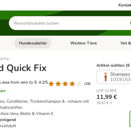
Kontak
Produkte
suchen
Hundezubehör
Weitere Tiere
Vet &
ffnen: Katzenzubehör
Kategorie-Menü öffnen: Hundefutter
Kategorie-Menü öffnen: Hundezube
Kategori
ck Fix
d Quick Fix
Artikel wählen (9
Shampoo
1019153
g area from zero to 5: 4.2/5
(
28
)
ten
UVP 12,99 €
11,99 €
o, Conditioner, Trockenshampoo & -schaum mit
39,97 € / l
nhaltsstoffen
, Aloe Vera, Biotin & Vitamin E
einigend
irsichduft