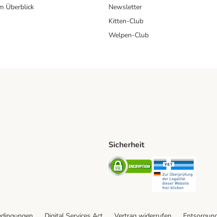
im Überblick
Newsletter
Kitten-Club
Welpen-Club
Sicherheit
hische Post Shipping Method
D Shipping Method
Security
Securit
od
edingungen
Digital Services Act
Vertrag widerrufen
Entsorgun