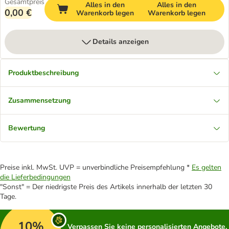
Gesamtpreis
Alles in den
Alles in den
0,00 €
Warenkorb legen
Warenkorb legen
Details anzeigen
Produktbeschreibung
Zusammensetzung
Bewertung
Preise inkl. MwSt. UVP = unverbindliche Preisempfehlung *
Es gelten
die Lieferbedingungen
"Sonst" = Der niedrigste Preis des Artikels innerhalb der letzten 30
Tage.
10%
Verpassen Sie keine personalisierten Angebote,