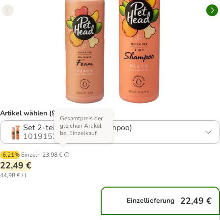
Artikel wählen (9 Varianten)
Gesamtpreis der
gleichen Artikel
Set 2-teiling (Foam, Shampoo)
bei Einzelkauf
1019153.2
-6.21%
Einzeln
23,98 €
22,49 €
44,98 € / l
22,49 €
Einzellieferung