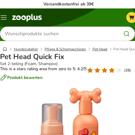
Versandkostenfrei ab 39€
Menü
Produkte
suchen
Hundezubehör
Pflege & Schermaschinen
Pet Head
Pet Head Qui
Pet Head Quick Fix
Set 2-teiling (Foam, Shampoo)
This is a stars rating area from zero to 5: 4.2/5
(
28
)
Produkt bewerten