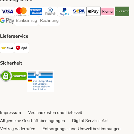
Visa Payment Method
MasterCard Payment Method
American Express Payment Method
Diners Club Payment Method
PayPal Payment Method
SEPA Payment Method
Apple Pay Payment Meth
Klarna Payment 
Riverty P
Bankeinzug
Rechnung
Bankeinzug Payment Method
Rechnung Payment Method
Google Pay Payment Method
Lieferservice
Österreichische Post Shipping Method
DPD Shipping Method
Sicherheit
Security
Security
Impressum
Versandkosten und Lieferzeit
Allgemeine Geschäftsbedingungen
Digital Services Act
Vertrag widerrufen
Entsorgungs- und Umweltbestimmungen