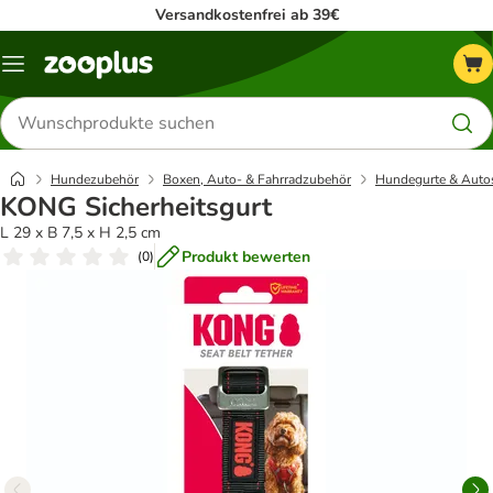
Versandkostenfrei ab 39€
Menü
Produkte
suchen
Hundezubehör
Boxen, Auto- & Fahrradzubehör
Hundegurte & Autos
KONG Sicherheitsgurt
L 29 x B 7,5 x H 2,5 cm
Produkt bewerten
(
0
)