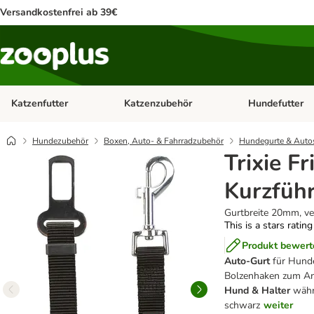
Versandkostenfrei ab 39€
Katzenfutter
Katzenzubehör
Hundefutter
Kategorie-Menü öffnen: Katzenfutter
Kategorie-Menü ö
Hundezubehör
Boxen, Auto- & Fahrradzubehör
Hundegurte & Autos
Trixie F
Kurzführ
Gurtbreite 20mm, ve
This is a stars ratin
Produkt bewert
Auto-Gurt
für Hund
Bolzenhaken zum An
Hund & Halter
währ
schwarz
weiter