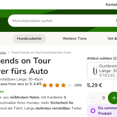
Kontak
Produkte
suchen
Hundezubehör
Weitere Tiere
Vet &
ffnen: Katzenzubehör
Kategorie-Menü öffnen: Hundefutter
Kategorie-Menü öffnen: Hundezube
Kategori
itze
Trixie Friends on Tour Kurzführer fürs Auto
riends on Tour
Artikel wählen (2
Gurtbrei
er fürs Auto
Länge: 
978245.
rstellbare Länge: 30-45cm
g area from zero to 5: 4.4/5
5,29 €
(
260
)
en
e, aus
reißfestem Nylon
, mit Karabiner &
schnallen Ihres Hundes, mehr
Sicherheit für
Du sammels
end der Fahrt, Länge
stufenlos verstellbar
, Farbe:
Produkt