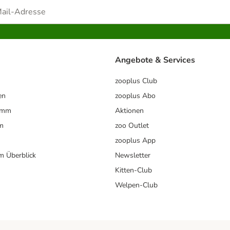
Angebote & Services
zooplus Club
en
zooplus Abo
ramm
Aktionen
m
zoo Outlet
zooplus App
im Überblick
Newsletter
Kitten-Club
Welpen-Club