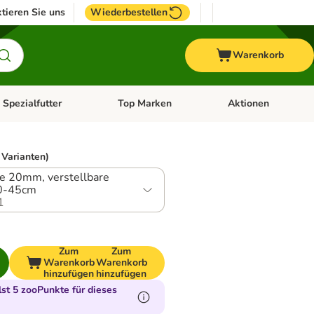
tieren Sie uns
Wiederbestellen
Warenkorb
 Spezialfutter
Top Marken
Aktionen
hör
e-Menü öffnen: Weitere Tiere
Kategorie-Menü öffnen: Vet & Spezialfutter
Kategorie-Menü öffne
 Varianten)
te 20mm, verstellbare
30-45cm
1
Zum
Zum
Warenkorb
Warenkorb
hinzufügen
hinzufügen
t 5 zooPunkte für dieses