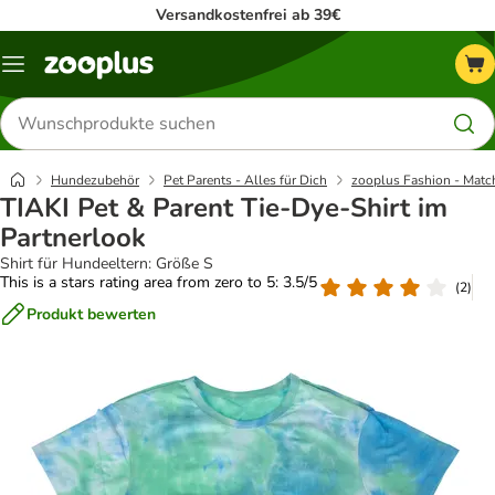
Versandkostenfrei ab 39€
Menü
Produkte
suchen
Hundezubehör
Pet Parents - Alles für Dich
zooplus Fashion - Match
TIAKI Pet & Parent Tie-Dye-Shirt im
Partnerlook
Shirt für Hundeeltern: Größe S
This is a stars rating area from zero to 5: 3.5/5
(
2
)
Produkt bewerten