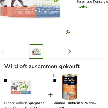
Farb- und Konservie
weiter
Wird oft zusammen gekauft
Sparpaket Almo Nature Daily Menu Pouch 12 x 70 g
Miamor Trinkfein Vitaldrink 6 x 13
Dieser Artikel
:
Sparpaket
Miamor Trinkfein Vitaldrink