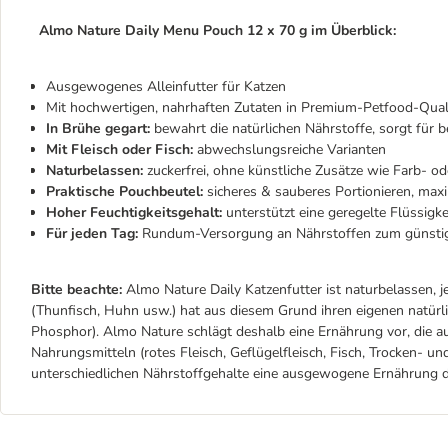
Almo Nature Daily Menu Pouch 12 x 70 g im Überblick:
Ausgewogenes Alleinfutter für Katzen
Mit hochwertigen, nahrhaften Zutaten in Premium-Petfood-Qual
In Brühe gegart:
bewahrt die natürlichen Nährstoffe, sorgt für
Mit Fleisch oder Fisch:
abwechslungsreiche Varianten
Naturbelassen:
zuckerfrei, ohne künstliche Zusätze wie Farb- o
Praktische Pouchbeutel:
sicheres & sauberes Portionieren, ma
Hoher Feuchtigkeitsgehalt:
unterstützt eine geregelte Flüssigke
Für jeden Tag:
Rundum-Versorgung an Nährstoffen zum günstig
Bitte beachte:
Almo Nature Daily Katzenfutter ist naturbelassen,
(Thunfisch, Huhn usw.) hat aus diesem Grund ihren eigenen natürli
Phosphor). Almo Nature schlägt deshalb eine Ernährung vor, die 
Nahrungsmitteln (rotes Fleisch, Geflügelfleisch, Fisch, Trocken- u
unterschiedlichen Nährstoffgehalte eine ausgewogene Ernährung d