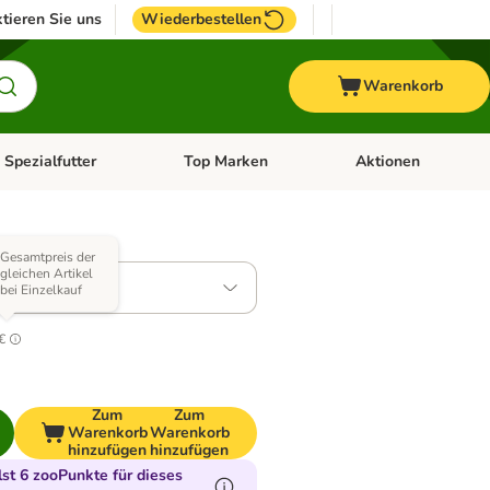
tieren Sie uns
Wiederbestellen
Warenkorb
 Spezialfutter
Top Marken
Aktionen
hör
e-Menü öffnen: Weitere Tiere
Kategorie-Menü öffnen: Vet & Spezialfutter
Kategorie-Menü öffne
 Varianten)
Gesamtpreis der
gleichen Artikel
2 (2 Sorten)
bei Einzelkauf
9
€
Zum
Zum
Warenkorb
Warenkorb
hinzufügen
hinzufügen
t 6 zooPunkte für dieses