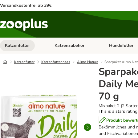
Versandkostenfrei ab 39€
Katzenfutter
Katzenzubehör
Hundefutter
Kategorie-Menü öffnen: Katzenfutter
Kategorie-Menü ö
Katzenfutter
Katzenfutter nass
Almo Nature
Sparpaket Almo Nat
Sparpak
Daily M
70 g
Mixpaket 2 (2 Sorten
This is a stars ratin
Produkt bewert
Bekömmliches und na
und Fischvariationen