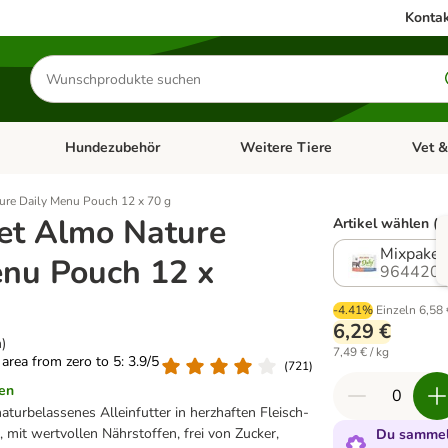
Kontak
Produkte
suchen
Hundezubehör
Weitere Tiere
Vet &
ffnen: Katzenzubehör
Kategorie-Menü öffnen: Hundefutter
Kategorie-Menü öffnen: Hundezube
Kategori
ure Daily Menu Pouch 12 x 70 g
et Almo Nature
Artikel wählen (9
Mixpaket 
enu Pouch 12 x
964420.
-4.41%
Einzeln
6,58 
6,29 €
)
7,49 € / kg
g area from zero to 5: 3.9/5
(
721
)
en
turbelassenes Alleinfutter in herzhaften Fleisch-
, mit wertvollen Nährstoffen, frei von Zucker,
Du sammels