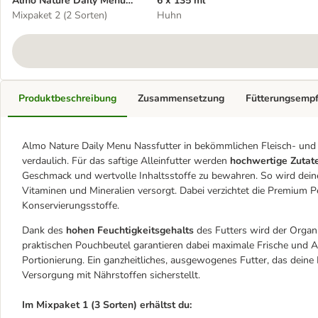
Almo Nature Daily Menu
6 x 135 ml
Pouch 12 x 70 g
Mixpaket 2 (2 Sorten)
Huhn
Produktbeschreibung
Zusammensetzung
Fütterungsemp
Almo Nature Daily Menu Nassfutter in bekömmlichen Fleisch- und 
verdaulich. Für das saftige Alleinfutter werden
hochwertige Zuta
Geschmack und wertvolle Inhaltsstoffe zu bewahren. So wird deine
Vitaminen und Mineralien versorgt. Dabei verzichtet die Premium
Konservierungsstoffe.
Dank des
hohen Feuchtigkeitsgehalts
des Futters wird der Organi
praktischen Pouchbeutel garantieren dabei maximale Frische und Ar
Portionierung. Ein ganzheitliches, ausgewogenes Futter, das dein
Versorgung mit Nährstoffen sicherstellt.
Im Mixpaket 1 (3 Sorten) erhältst du: