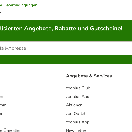
ie Lieferbedingungen
.
lisierten Angebote, Rabatte und Gutscheine!
Angebote & Services
zooplus Club
en
zooplus Abo
ramm
Aktionen
m
zoo Outlet
zooplus App
im Überblick
Newsletter