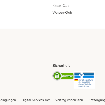
Kitten-Club
Welpen-Club
Sicherheit
hische Post Shipping Method
D Shipping Method
Security
Securit
od
edingungen
Digital Services Act
Vertrag widerrufen
Entsorgun