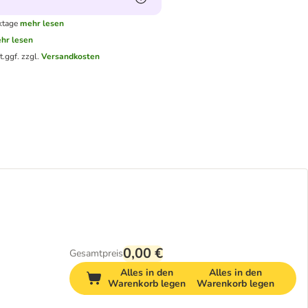
ktage
mehr lesen
hr lesen
t.
ggf. zzgl.
Versandkosten
0,00 €
Gesamtpreis
Alles in den
Alles in den
Warenkorb legen
Warenkorb legen