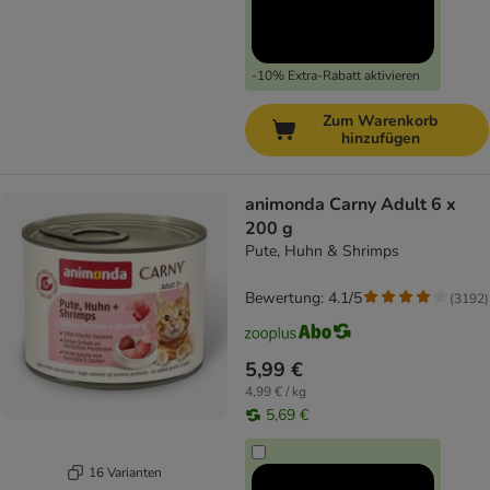
-10% Extra-Rabatt aktivieren
Zum Warenkorb
hinzufügen
animonda Carny Adult 6 x
200 g
Pute, Huhn & Shrimps
Bewertung: 4.1/5
(
3192
)
5,99 €
4,99 € / kg
5,69 €
16 Varianten