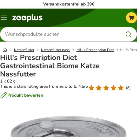
Versandkostenfrei ab 39€
Menü
Produkte
suchen
Katzenfutter
Katzenfutter nass
Hill's Prescription Diet
Hill's Pre
Hill's Prescription Diet
Gastrointestinal Biome Katze
Nassfutter
1 x 82 g
This is a stars rating area from zero to 5: 4.6/5
(
8
)
Produkt bewerten