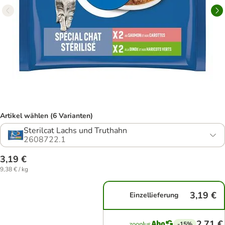
Artikel wählen (6 Varianten)
Sterilcat Lachs und Truthahn
2608722.1
3,19 €
9,38 € / kg
3,19 €
Einzellieferung
2,71 €
-15%