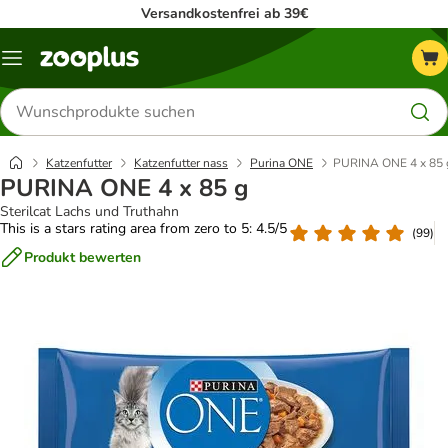
Versandkostenfrei ab 39€
Menü
Produkte
suchen
Katzenfutter
Katzenfutter nass
Purina ONE
PURINA ONE 4 x 85 
PURINA ONE 4 x 85 g
Sterilcat Lachs und Truthahn
This is a stars rating area from zero to 5: 4.5/5
(
99
)
Produkt bewerten