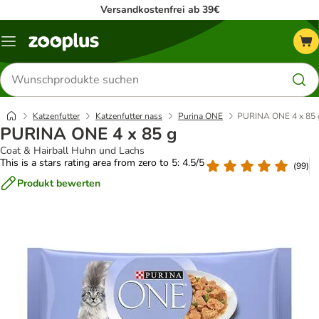
Versandkostenfrei ab 39€
Menü
Produkte
suchen
Katzenfutter
Katzenfutter nass
Purina ONE
PURINA ONE 4 x 85 
PURINA ONE 4 x 85 g
Coat & Hairball Huhn und Lachs
This is a stars rating area from zero to 5: 4.5/5
(
99
)
Produkt bewerten