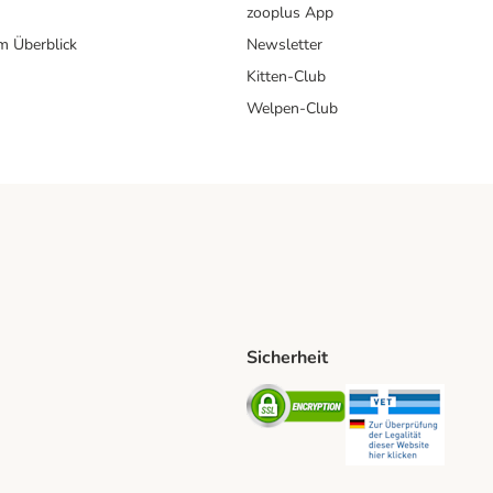
zooplus App
im Überblick
Newsletter
Kitten-Club
Welpen-Club
Sicherheit
hische Post Shipping Method
D Shipping Method
Security
Securit
od