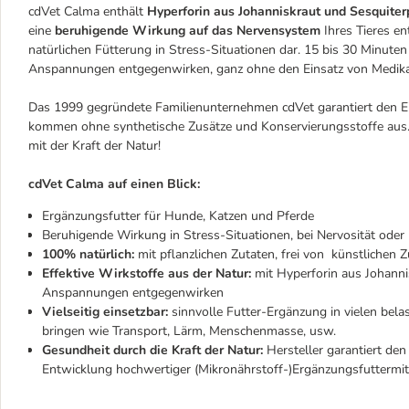
cdVet Calma enthält
Hyperforin aus Johanniskraut und Sesquite
eine
beruhigende Wirkung auf das Nervensystem
Ihres Tieres en
natürlichen Fütterung in Stress-Situationen dar. 15 bis 30 Minute
Anspannungen entgegenwirken, ganz ohne den Einsatz von Medika
Das 1999 gegründete Familienunternehmen cdVet garantiert den Ei
kommen ohne synthetische Zusätze und Konservierungsstoffe aus. S
mit der Kraft der Natur!
cdVet Calma auf einen Blick:
Ergänzungsfutter für Hunde, Katzen und Pferde
Beruhigende Wirkung in Stress-Situationen, bei Nervosität oder
100% natürlich:
mit pflanzlichen Zutaten, frei von künstlichen
Effektive Wirkstoffe aus der Natur:
mit Hyperforin aus Johann
Anspannungen entgegenwirken
Vielseitig einsetzbar:
sinnvolle Futter-Ergänzung in vielen bela
bringen wie Transport, Lärm, Menschenmasse, usw.
Gesundheit durch die Kraft der Natur:
Hersteller garantiert de
Entwicklung hochwertiger (Mikronährstoff-)Ergänzungsfuttermitte