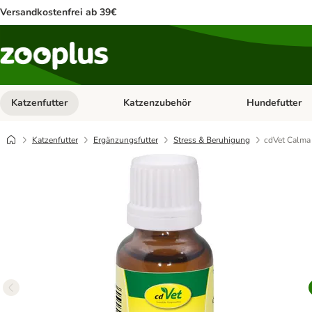
Versandkostenfrei ab 39€
Katzenfutter
Katzenzubehör
Hundefutter
Kategorie-Menü öffnen: Katzenfutter
Kategorie-Menü ö
Katzenfutter
Ergänzungsfutter
Stress & Beruhigung
cdVet Calma