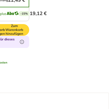
22,49 €
ferung
19,12 €
-15%
Zum
orb
Warenkorb
gen
hinzufügen
ür dieses
osten