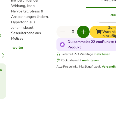
Einzellie
mit beruhigender
Wirkung, kann
Nervosität, Stress &
Anspannungen lindern,
Hyperforin aus
Johanniskraut,
Zum
Warenk
Sesquiterpene aus
hinzufü
Melisse
Du sammelst 22 zooPunkte f
Produkt
weiter
Lieferzeit 2-3 Werktage
mehr lesen
Rückgaberecht
mehr lesen
Alle Preise inkl. MwSt.
ggf. zzgl.
Versandk
en