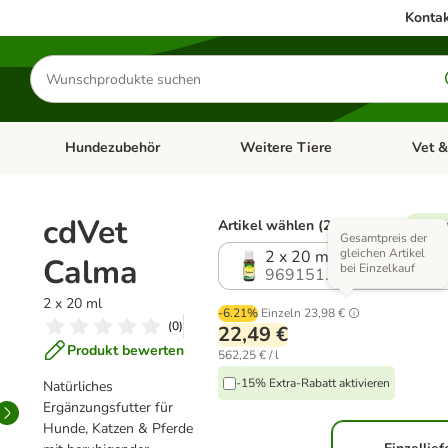
Kontak
Produkte
suchen
Hundezubehör
Weitere Tiere
Vet &
ffnen: Katzenzubehör
Kategorie-Menü öffnen: Hundefutter
Kategorie-Menü öffnen: Hundezube
Kategori
cdVet
Artikel wählen (2 Varianten)
% Ext
Gesamtpreis der
gleichen Artikel
2 x 20 ml
Calma
bei Einzelkauf
969151.0
2 x 20 ml
-6.21%
Einzeln
23,98 €
(
0
)
22,49 €
Produkt bewerten
562,25 € / l
-15% Extra-Rabatt aktivieren
Natürliches
Ergänzungsfutter für
Hunde, Katzen & Pferde