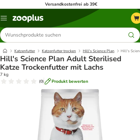
Versandkostenfrei ab 39€
Menü
Produkte
suchen
Katzenfutter
Katzenfutter trocken
Hill's Science Plan
Hill's Scie
Hill's Science Plan Adult Sterilised
Katze Trockenfutter mit Lachs
7 kg
Produkt bewerten
(
0
)