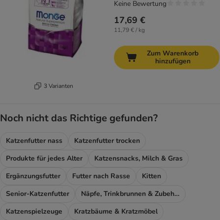
Keine Bewertung
17,69 €
11,79 € / kg
Zum Warenkorb
hinzufügen
3 Varianten
Noch nicht das Richtige gefunden?
Katzenfutter nass
Katzenfutter trocken
Produkte für jedes Alter
Katzensnacks, Milch & Gras
Ergänzungsfutter
Futter nach Rasse
Kitten
Senior-Katzenfutter
Näpfe, Trinkbrunnen & Zubehör
Katzenspielzeuge
Kratzbäume & Kratzmöbel