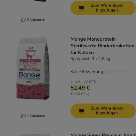
Zum Warenkorb
hinzufügen
3 Varianten
Monge Monoprotein
Sterilisierte Rinderkroketten
für Katzen
Sparpaket: 3 x 1,5 kg
Keine Bewertung
Einzeln
53,97 €
52,49 €
11,66 € / kg
Zum Warenkorb
hinzufügen
2 Varianten
Monge Super Premium Adult