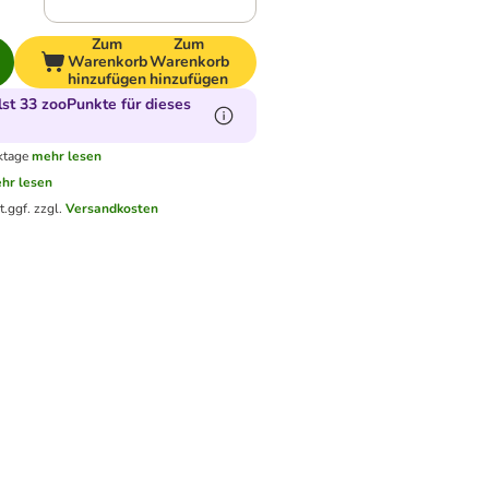
Zum
Zum
Warenkorb
Warenkorb
hinzufügen
hinzufügen
t 33 zooPunkte für dieses
ktage
mehr lesen
hr lesen
t.
ggf. zzgl.
Versandkosten