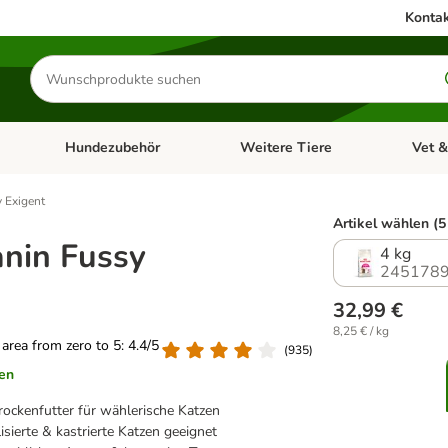
Kontak
Produkte
suchen
Hundezubehör
Weitere Tiere
Vet &
ffnen: Katzenzubehör
Kategorie-Menü öffnen: Hundefutter
Kategorie-Menü öffnen: Hundezube
Kategori
 Exigent
Artikel wählen (5
anin Fussy
4 kg
2451789
32,99 €
8,25 € / kg
g area from zero to 5: 4.4/5
(
935
)
en
ockenfutter für wählerische Katzen
lisierte & kastrierte Katzen geeignet