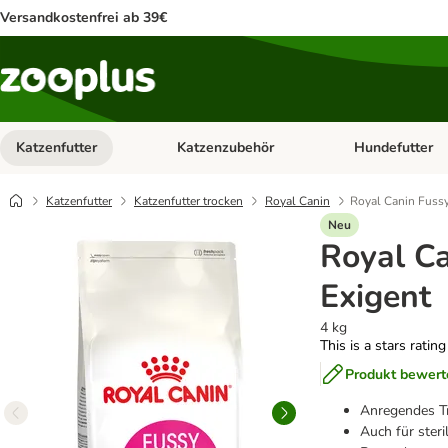
Versandkostenfrei ab 39€
Katzenfutter
Katzenzubehör
Hundefutter
Kategorie-Menü öffnen: Katzenfutter
Kategorie-Menü ö
Katzenfutter
Katzenfutter trocken
Royal Canin
Royal Canin Fussy
Neu
Royal C
Exigent
4 kg
This is a stars ratin
Produkt bewert
Anregendes Tr
Auch für steri