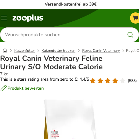
Versandkostenfrei ab 39€
Menü
Produkte
suchen
Katzenfutter
Katzenfutter trocken
Royal Canin Veterinary
Royal C
Royal Canin Veterinary Feline
Urinary S/O Moderate Calorie
7 kg
This is a stars rating area from zero to 5: 4.4/5
(
588
)
Produkt bewerten