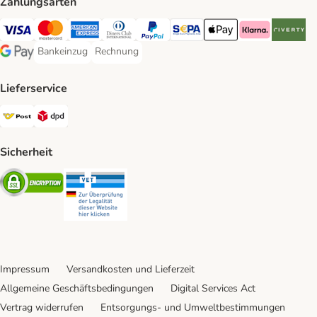
Zahlungsarten
Visa Payment Method
MasterCard Payment Method
American Express Payment Method
Diners Club Payment Method
PayPal Payment Method
SEPA Payment Method
Apple Pay Payment Meth
Klarna Payment 
Riverty P
Bankeinzug
Rechnung
Bankeinzug Payment Method
Rechnung Payment Method
Google Pay Payment Method
Lieferservice
Österreichische Post Shipping Method
DPD Shipping Method
Sicherheit
Security
Security
Impressum
Versandkosten und Lieferzeit
Allgemeine Geschäftsbedingungen
Digital Services Act
Vertrag widerrufen
Entsorgungs- und Umweltbestimmungen