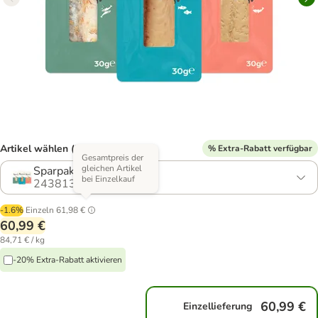
Artikel wählen (3 Varianten)
% Extra-Rabatt verfügbar
Gesamtpreis der
gleichen Artikel
Sparpaket: 24 x 30 g
bei Einzelkauf
2438135.1
-1.6%
Einzeln
61,98 €
60,99 €
84,71 € / kg
-20% Extra-Rabatt aktivieren
60,99 €
Einzellieferung