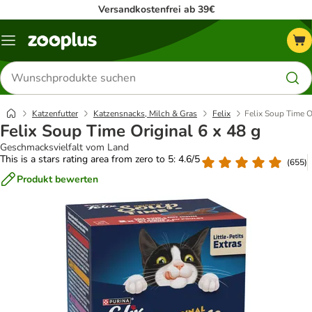
Versandkostenfrei ab 39€
Menü
Produkte
suchen
Katzenfutter
Katzensnacks, Milch & Gras
Felix
Felix Soup Time O
Felix Soup Time Original 6 x 48 g
Geschmacksvielfalt vom Land
This is a stars rating area from zero to 5: 4.6/5
(
655
)
Produkt bewerten