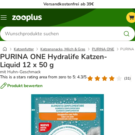
Versandkostenfrei ab 39€
Menü
Produkte
suchen
Katzenfutter
Katzensnacks, Milch & Gras
PURINA ONE
PURINA O
PURINA ONE Hydralife Katzen-
Liquid 12 x 50 g
mit Huhn-Geschmack
This is a stars rating area from zero to 5: 4.3/5
(
31
)
Produkt bewerten