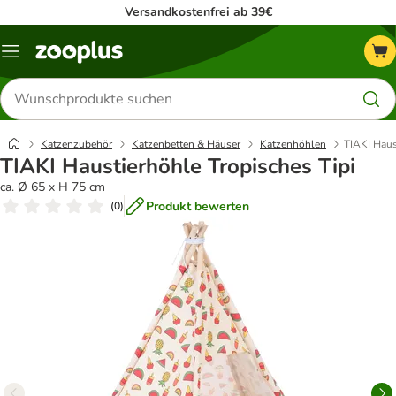
Versandkostenfrei ab 39€
Menü
Produkte
suchen
Katzenzubehör
Katzenbetten & Häuser
Katzenhöhlen
TIAKI Haus
TIAKI Haustierhöhle Tropisches Tipi
ca. Ø 65 x H 75 cm
Produkt bewerten
(
0
)