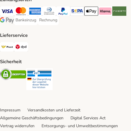
Visa Payment Method
MasterCard Payment Method
American Express Payment Method
Diners Club Payment Method
PayPal Payment Method
SEPA Payment Method
Apple Pay Payment Meth
Klarna Payment 
Riverty P
Bankeinzug
Rechnung
Bankeinzug Payment Method
Rechnung Payment Method
Google Pay Payment Method
Lieferservice
Österreichische Post Shipping Method
DPD Shipping Method
Sicherheit
Security
Security
Impressum
Versandkosten und Lieferzeit
Allgemeine Geschäftsbedingungen
Digital Services Act
Vertrag widerrufen
Entsorgungs- und Umweltbestimmungen