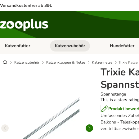
Versandkostenfrei ab 39€
Katzenfutter
Katzenzubehör
Hundefutter
Kategorie-Menü öffnen: Katzenfutter
Kategorie-Menü ö
Katzenzubehör
Katzenklappen & Netze
Katzennetze
Trixie Katz
Trixie K
Spanns
Spannstange
This is a stars ratin
Produkt bewer
Umfassendes Zubehö
Balkons - Teleskop
verstellbar zwisch