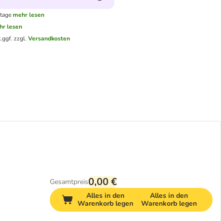
ktage
mehr lesen
hr lesen
.
ggf. zzgl.
Versandkosten
0,00 €
Gesamtpreis
Alles in den
Alles in den
Warenkorb legen
Warenkorb legen