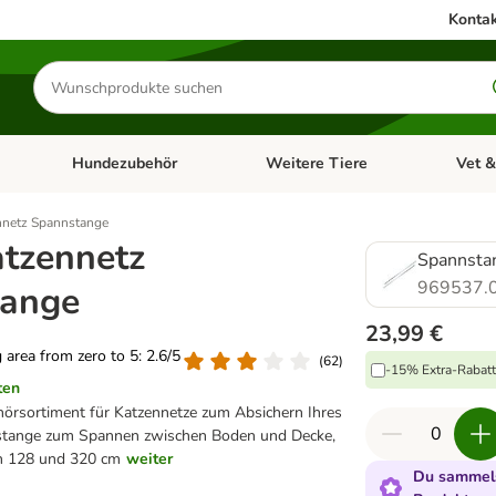
Kontak
Produkte
suchen
Hundezubehör
Weitere Tiere
Vet &
ffnen: Katzenzubehör
Kategorie-Menü öffnen: Hundefutter
Kategorie-Menü öffnen: Hundezube
Kategori
ennetz Spannstange
atzennetz
Spannsta
969537.
tange
23,99 €
g area from zero to 5: 2.6/5
(
62
)
-15% Extra-Rabatt 
ten
rsortiment für Katzennetze zum Absichern Ihres
stange zum Spannen zwischen Boden und Decke,
en 128 und 320 cm
weiter
Du sammels