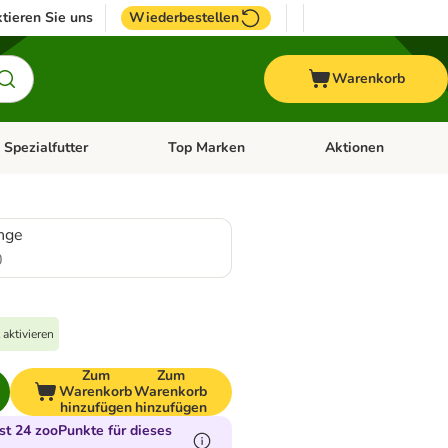
tieren Sie uns
Wiederbestellen
Warenkorb
 Spezialfutter
Top Marken
Aktionen
hör
e-Menü öffnen: Weitere Tiere
Kategorie-Menü öffnen: Vet & Spezialfutter
Kategorie-Menü öffne
nge
0
aktivieren
Zum
Zum
Warenkorb
Warenkorb
hinzufügen
hinzufügen
t 24 zooPunkte für dieses