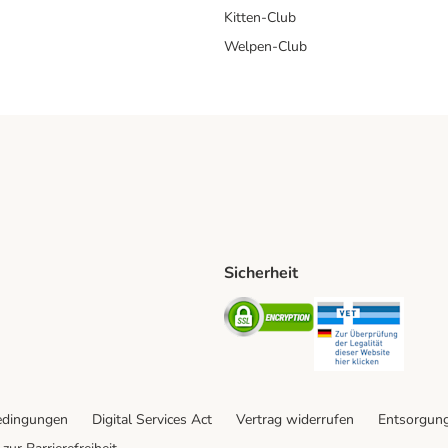
Kitten-Club
Welpen-Club
Sicherheit
hische Post Shipping Method
D Shipping Method
Security
Securit
od
edingungen
Digital Services Act
Vertrag widerrufen
Entsorgun