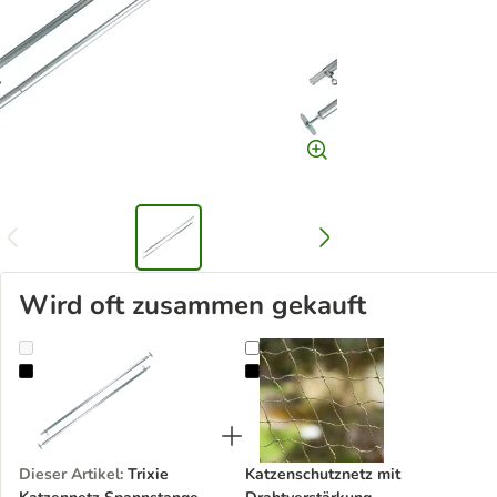
Wird oft zusammen gekauft
Trixie Katzennetz Spannstange
Katzenschutznetz mit Drahtverstä
Dieser Artikel
:
Trixie
Katzenschutznetz mit