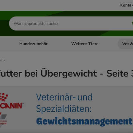
Kontak
Produkte
suchen
Hundezubehör
Weitere Tiere
Vet &
ffnen: Katzenzubehör
Kategorie-Menü öffnen: Hundefutter
Kategorie-Menü öffnen: Hundezube
Kategori
ent
utter bei Übergewicht - Seite 