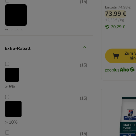
(
15
)
Einzeln
74,98 €
73,99 €
12,33 € / kg
70,29 €
Reduziert
Concept for Life VET
Extra-Rabatt
Zum 
hi
(
15
)
> 5%
(
15
)
> 10%
(
15
)