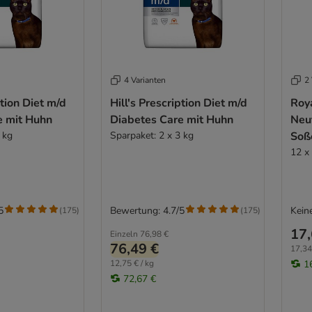
4 Varianten
2 
ption Diet m/d
Hill's Prescription Diet m/d
Roya
e mit Huhn
Diabetes Care mit Huhn
Neu
 kg
Sparpaket: 2 x 3 kg
Soß
12 x
5
Bewertung: 4.7/5
Kein
(
175
)
(
175
)
17,
Einzeln
76,98 €
76,49 €
17,34
12,75 € / kg
1
72,67 €