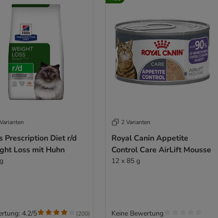
Varianten
2 Varianten
's Prescription Diet r/d
Royal Canin Appetite
ght Loss mit Huhn
Control Care AirLift Mousse
kg
12 x 85 g
rtung: 4.2/5
Keine Bewertung
(
200
)