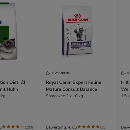
4 Varianten
4 
tion Diet r/d
Royal Canin Expert Feline
Hill
mit Huhn
Mature Consult Balance
Wei
 kg
Sparpaket: 2 x 10 kg
1,5 
5
Bewertung: 4.7/5
Bewe
(
200
)
(
35
)