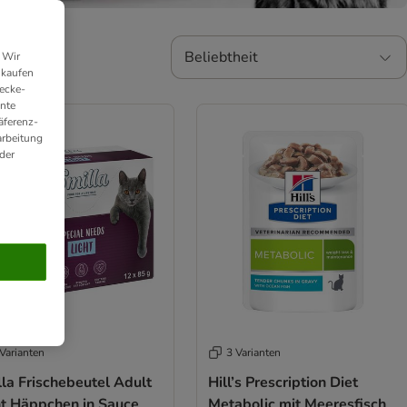
Beliebtheit
 Wir
nkaufen
ecke-
ante
äferenz-
arbeitung
der
Varianten
3 Varianten
la Frischebeutel Adult
Hill’s Prescription Diet
ht Häppchen in Sauce
Metabolic mit Meeresfisch