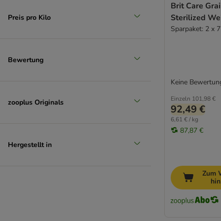
Brit Care Gra
Sterilized We
Preis pro Kilo
Sparpaket: 2 x 7
Bewertung
Keine Bewertun
Einzeln
101,98 €
zooplus Originals
92,49 €
6,61 € / kg
87,87 €
Hergestellt in
Zum 
hi