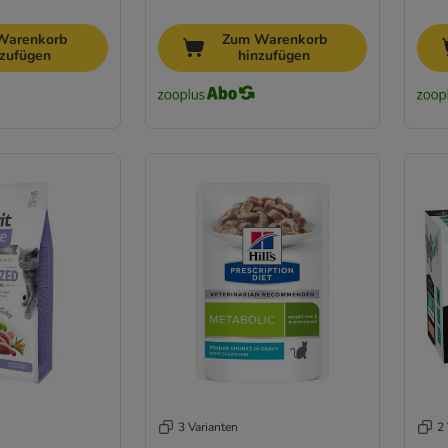
Warenkorb
Zum Warenkorb
nzufügen
hinzufügen
3 Varianten
2 