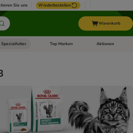
tieren Sie uns
Wiederbestellen
Warenkorb
 Spezialfutter
Top Marken
Aktionen
hör
e-Menü öffnen: Weitere Tiere
Kategorie-Menü öffnen: Vet & Spezialfutter
Kategorie-Menü öffne
3