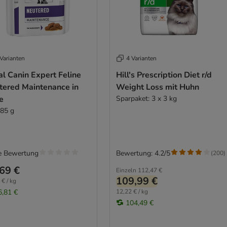
Varianten
4 Varianten
l Canin Expert Feline
Hill's Prescription Diet r/d
tered Maintenance in
Weight Loss mit Huhn
e
Sparpaket: 3 x 3 kg
 85 g
e Bewertung
Bewertung: 4.2/5
(
200
)
69 €
Einzeln
112,47 €
109,99 €
 € / kg
6,81 €
12,22 € / kg
104,49 €