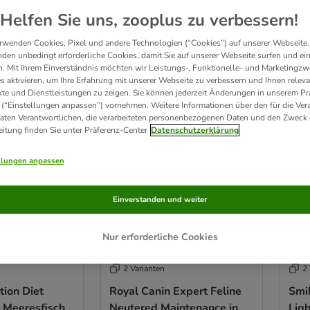
Helfen Sie uns, zooplus zu verbessern!
 Produkte
rwenden Cookies, Pixel und andere Technologien (“Cookies”) auf unserer Webseite.
den unbedingt erforderliche Cookies, damit Sie auf unserer Webseite surfen und ei
. Mit Ihrem Einverständnis möchten wir Leistungs-, Funktionelle- und Marketingzw
ve been changed
s aktivieren, um Ihre Erfahrung mit unserer Webseite zu verbessern und Ihnen relev
te und Dienstleistungen zu zeigen. Sie können jederzeit Änderungen in unserem Pr
 (“Einstellungen anpassen”) vornehmen. Weitere Informationen über den für die Ver
Daten Verantwortlichen, die verarbeiteten personenbezogenen Daten und den Zweck 
eitung finden Sie unter Präferenz-Center
Datenschutzerklärung
llungen anpassen
Einverstanden und weiter
Nur erforderliche Cookies
2 Varianten
2 
ption Diet
Royal Canin Expert Feline
Smil
 Meeresfisch
Neutered Maintenance in
Lig