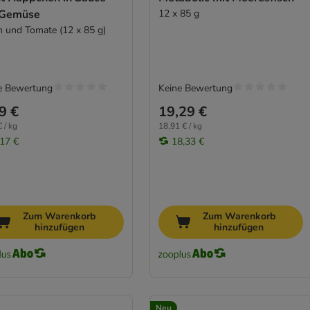
 Gemüse
12 x 85 g
 und Tomate (12 x 85 g)
e Bewertung
Keine Bewertung
9 €
19,29 €
 / kg
18,91 € / kg
,17 €
18,33 €
Zum Warenkorb
Zum Warenkorb
hinzufügen
hinzufügen
Neu