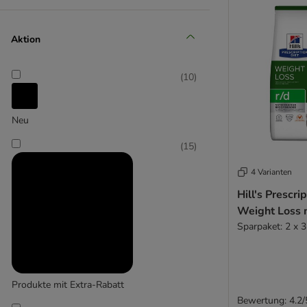
Affinity Ultima
Aktion
(
13
)
(
10
)
Neu
(
15
)
Almo Nature Holistic
4 Varianten
Hill's Prescrip
(
3
)
Weight Loss 
Sparpaket: 2 x 3
Brit Care
Produkte mit Extra-Rabatt
(
9
)
Bewertung: 4.2/