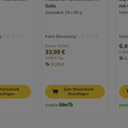
Soße
mit
Sparpaket: 24 x 85 g
Huhn
g
Keine Bewertung
Kein
6,4
Einzeln
35,38 €
33,99 €
6,36 €
16,66 € / kg
6
32,29 €
Warenkorb
Zum Warenkorb
nzufügen
hinzufügen