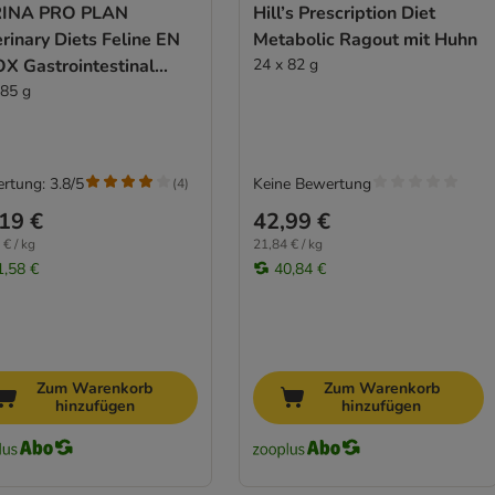
INA PRO PLAN
Hill’s Prescription Diet
rinary Diets Feline EN
Metabolic Ragout mit Huhn
OX Gastrointestinal
24 x 82 g
hs
 85 g
rtung: 3.8/5
Keine Bewertung
(
4
)
19 €
42,99 €
 € / kg
21,84 € / kg
1,58 €
40,84 €
Zum Warenkorb
Zum Warenkorb
hinzufügen
hinzufügen