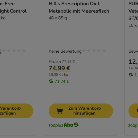
in-Free
Hill’s Prescription Diet
PUR
ight Control
Metabolic mit Meeresfisch
Vete
 kg
48 x 85 g
ST/
Lac
10 x
g
Keine Bewertung
Bewe
12,
Einzeln
77,16 €
74,99 €
14,34
18,38 € / kg
1
71,24 €
Warenkorb
Zum Warenkorb
nzufügen
hinzufügen