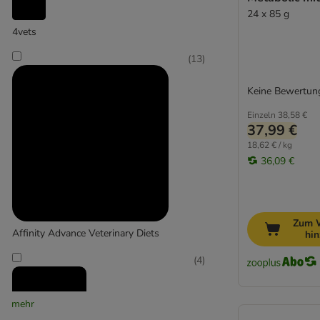
Kattovit Spezialdiät
24 x 85 g
MAC's Vetcare
4vets
Purina Veterinary Diets
Royal Canin Veterinary
(
13
)
Schesir Veterinary Solutions
Smilla Veterinary Diet
Keine Bewertun
SPECIFIC Veterinary Diet
Einzeln
38,58 €
37,99 €
Katzenmalz & Anti-Haarballen
18,62 € / kg
36,09 €
Öle & Fette
Taurin
Vitamine & Mineralstoffe
Alle Futterzusätze
Zum 
Affinity Advance Veterinary Diets
hi
(
4
)
mehr