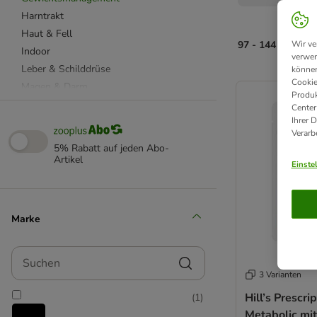
Harntrakt
Haut & Fell
97 - 144 von 186
Wir ve
Indoor
verwen
Leber & Schilddrüse
können
product items ha
Cookie
Magen & Darm
Produk
Nieren
Center
Ihrer 
Stärkung & Genesung
Verarb
Sterilisiert
5% Rabatt auf jeden Abo-
Stress & Angst
Artikel
Einste
Zahnpflege
Advance Veterinary Diets
Marke
Animonda Integra Spezialdiät
beaphar Spezialdiät
Suchen
Concept for Life Veterinary Diet
3 Varianten
Doppelherz
Hill’s Prescri
(
1
)
Hill's Prescription Diet
Metabolic mit