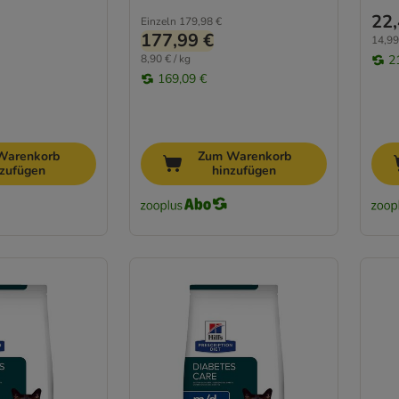
22,
Einzeln
179,98 €
177,99 €
14,99
8,90 € / kg
2
169,09 €
Warenkorb
Zum Warenkorb
nzufügen
hinzufügen