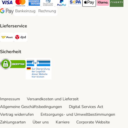
Visa Payment Method
MasterCard Payment Method
American Express Payment Method
Diners Club Payment Method
PayPal Payment Method
SEPA Payment Method
Apple Pay Payment Meth
Klarna Payment 
Riverty P
Bankeinzug
Rechnung
Bankeinzug Payment Method
Rechnung Payment Method
Google Pay Payment Method
Lieferservice
Österreichische Post Shipping Method
DPD Shipping Method
Sicherheit
Security
Security
Impressum
Versandkosten und Lieferzeit
Allgemeine Geschäftsbedingungen
Digital Services Act
Vertrag widerrufen
Entsorgungs- und Umweltbestimmungen
Zahlungsarten
Über uns
Karriere
Corporate Website