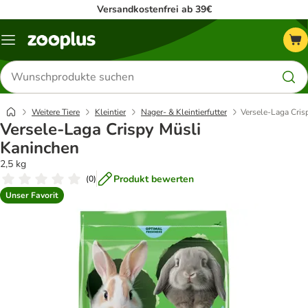
Versandkostenfrei ab 39€
Menü
Produkte
suchen
Weitere Tiere
Kleintier
Nager- & Kleintierfutter
Versele-Laga Cris
Versele-Laga Crispy Müsli
Kaninchen
2,5 kg
Produkt bewerten
(
0
)
Unser Favorit