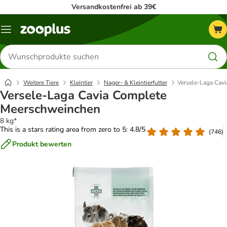
Versandkostenfrei ab 39€
Menü
Produkte
suchen
Weitere Tiere
Kleintier
Nager- & Kleintierfutter
Versele-Laga Cav
Versele-Laga Cavia Complete
Meerschweinchen
8 kg*
This is a stars rating area from zero to 5: 4.8/5
(
746
)
Produkt bewerten