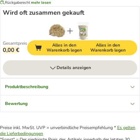
Rückgaberecht
mehr lesen
Wird oft zusammen gekauft
Gesamtpreis
Alles in den
Alles in den
0,00 €
Warenkorb legen
Warenkorb legen
Details anzeigen
Produktbeschreibung
Bewertung
Preise inkl. MwSt. UVP = unverbindliche Preisempfehlung *
Es gelten
die Lieferbedingungen
"Sonst" = Der niedrigste Preis des Artikels innerhalb der letzten 30