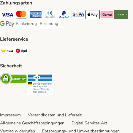
Zahlungsarten
Visa Payment Method
MasterCard Payment Method
American Express Payment Method
Diners Club Payment Method
PayPal Payment Method
SEPA Payment Method
Apple Pay Payment Meth
Klarna Payment 
Riverty P
Bankeinzug
Rechnung
Bankeinzug Payment Method
Rechnung Payment Method
Google Pay Payment Method
Lieferservice
Österreichische Post Shipping Method
DPD Shipping Method
Sicherheit
Security
Security
Impressum
Versandkosten und Lieferzeit
Allgemeine Geschäftsbedingungen
Digital Services Act
Vertrag widerrufen
Entsorgungs- und Umweltbestimmungen