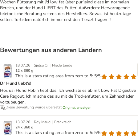
Wochen Fütterung mit i/d low fat (aber pur!)sind diese im normalen
Bereich, und der Hund LIEBT das Futter! Außerdem: Hervorragende
telefonische Beratung seitens des Herstellers. Sowas ist heutzutage
selten. Tortzdem natürlich immer erst den Tierazt fragen !!!
Bewertungen aus anderen Ländern
|
|
18.07.26
Sjelsa O.
Niederlande
12 x 360 g
This is a stars rating area from zero to 5: 5/5
Dr Hund liebt's!
Hoi, üsi Hund Robin liebt das! Ich wechsle es ab mit Low Fat Digestive
Care Ragout. Ich mische das au mit de Trockenfutter, um Zahnschäden
vorzubeugen.
Diese Bewertung wurde übersetzt.
Original anzeigen
|
|
13.07.26
Roy Maud
Frankreich
24 x 360 g
This is a stars rating area from zero to 5: 5/5