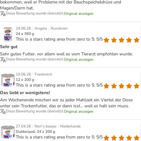
bekommen, weil er Probleme mit der Bauchspeicheldrüse und
Magen/Darm hat.
Diese Bewertung wurde übersetzt.
Original anzeigen
|
|
19.06.26
Angela
Rumänien
24 x 360 g
This is a stars rating area from zero to 5: 5/5
Sehr gut
Sehr gutes Futter, vor allem weil es vom Tierarzt empfohlen wurde.
Diese Bewertung wurde übersetzt.
Original anzeigen
|
10.06.26
Frankreich
12 x 200 g
This is a stars rating area from zero to 5: 5/5
Das liebt er wenigstens!
Am Wochenende mischen wir zu jeder Mahlzeit ein Viertel der Dose
unter sein Trockenfutter, das er dann isst... weil es halt sein muss.
Diese Bewertung wurde übersetzt.
Original anzeigen
|
|
27.04.26
Nori’s baasje
Niederlande
Dubbelpak: 24 x 200 g
This is a stars rating area from zero to 5: 5/5