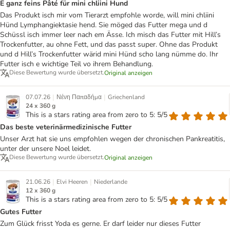
E ganz feins Pâté für mini chliini Hund
Das Produkt isch mir vom Tierarzt empfohle worde, will mini chliini
Hünd Lymphangiektasie hend. Sie möged das Futter mega und d
Schüssl isch immer leer nach em Ässe. Ich misch das Futter mit Hill’s
Trockenfutter, au ohne Fett, und das passt super. Ohne das Produkt
und d Hill’s Trockenfutter wärid mini Hünd scho lang nümme do. Ihr
Futter isch e wichtige Teil vo ihrem Behandlung.
Diese Bewertung wurde übersetzt.
Original anzeigen
|
|
07.07.26
Νένη Παπαδήμα
Griechenland
24 x 360 g
This is a stars rating area from zero to 5: 5/5
Das beste veterinärmedizinische Futter
Unser Arzt hat sie uns empfohlen wegen der chronischen Pankreatitis,
unter der unsere Noel leidet.
Diese Bewertung wurde übersetzt.
Original anzeigen
|
|
21.06.26
Elvi Heeren
Niederlande
12 x 360 g
This is a stars rating area from zero to 5: 5/5
Gutes Futter
Zum Glück frisst Yoda es gerne. Er darf leider nur dieses Futter