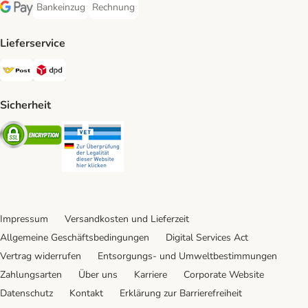
Bankeinzug
Rechnung
Bankeinzug Payment Method
Rechnung Payment Method
Google Pay Payment Method
Lieferservice
Österreichische Post Shipping Method
DPD Shipping Method
Sicherheit
Security
Security
Impressum
Versandkosten und Lieferzeit
Allgemeine Geschäftsbedingungen
Digital Services Act
Vertrag widerrufen
Entsorgungs- und Umweltbestimmungen
Zahlungsarten
Über uns
Karriere
Corporate Website
Datenschutz
Kontakt
Erklärung zur Barrierefreiheit