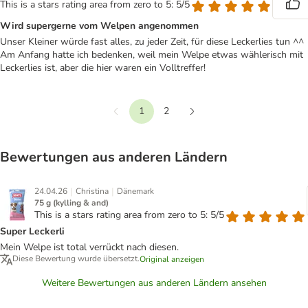
This is a stars rating area from zero to 5: 5/5
Wird supergerne vom Welpen angenommen
Unser Kleiner würde fast alles, zu jeder Zeit, für diese Leckerlies tun ^^
Am Anfang hatte ich bedenken, weil mein Welpe etwas wählerisch mit
Leckerlies ist, aber die hier waren ein Volltreffer!
1
2
Vorherige
Weiter
Bewertungen aus anderen Ländern
|
|
24.04.26
Christina
Dänemark
75 g (kylling & and)
This is a stars rating area from zero to 5: 5/5
Super Leckerli
Mein Welpe ist total verrückt nach diesen.
Diese Bewertung wurde übersetzt.
Original anzeigen
Weitere Bewertungen aus anderen Ländern ansehen