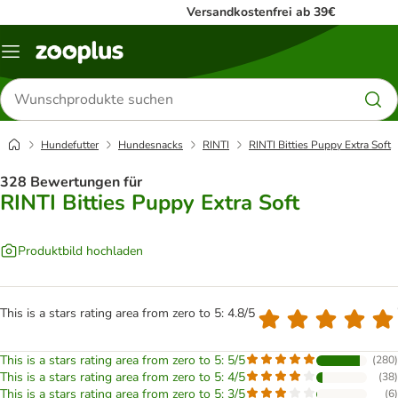
Versandkostenfrei ab 39€
Menü
Produkte
suchen
Hundefutter
Hundesnacks
RINTI
RINTI Bitties Puppy Extra Soft
328 Bewertungen für
RINTI Bitties Puppy Extra Soft
Produktbild hochladen
This is a stars rating area from zero to 5: 4.8/5
This is a stars rating area from zero to 5: 5/5
(
280
)
This is a stars rating area from zero to 5: 4/5
(
38
)
This is a stars rating area from zero to 5: 3/5
(
6
)