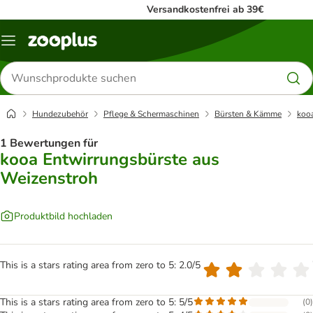
Versandkostenfrei ab 39€
Menü
Produkte
suchen
Hundezubehör
Pflege & Schermaschinen
Bürsten & Kämme
koo
1 Bewertungen für
kooa Entwirrungsbürste aus
Weizenstroh
Produktbild hochladen
This is a stars rating area from zero to 5: 2.0/5
This is a stars rating area from zero to 5: 5/5
(
0
)