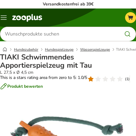
Versandkostenfrei ab 39€
Menü
Produkte
suchen
Hundezubehör
Hundespielzeuge
Wasserspielzeuge
TIAKI Schwi
TIAKI Schwimmendes
Apportierspielzeug mit Tau
L 27,5 x Ø 4,5 cm
This is a stars rating area from zero to 5: 1.0/5
(
1
)
Produkt bewerten