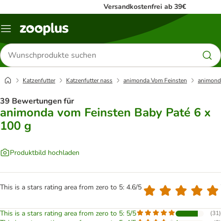
Versandkostenfrei ab 39€
Menü
Produkte
suchen
Katzenfutter
Katzenfutter nass
animonda Vom Feinsten
animonda
39 Bewertungen für
animonda vom Feinsten Baby Paté 6 x
100 g
Produktbild hochladen
This is a stars rating area from zero to 5: 4.6/5
This is a stars rating area from zero to 5: 5/5
(
31
)