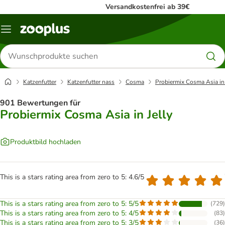
Versandkostenfrei ab 39€
Menü
Produkte
suchen
Katzenfutter
Katzenfutter nass
Cosma
Probiermix Cosma Asia in 
901 Bewertungen für
Probiermix Cosma Asia in Jelly
Produktbild hochladen
This is a stars rating area from zero to 5: 4.6/5
This is a stars rating area from zero to 5: 5/5
(
729
)
This is a stars rating area from zero to 5: 4/5
(
83
)
This is a stars rating area from zero to 5: 3/5
(
36
)