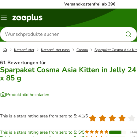
Versandkostenfrei ab 39€
Menü
Produkte
suchen
Katzenfutter
Katzenfutter nass
Cosma
Sparpaket Cosma Asia Kitt
61 Bewertungen für
Sparpaket Cosma Asia Kitten in Jelly 24
x 85 g
Produktbild hochladen
This is a stars rating area from zero to 5: 4.1/5
This is a stars rating area from zero to 5: 5/5
(
44
)