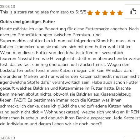
28.08.13
This is a stars rating area from zero to 5: 5/5
Gutes und günstiges Futter
Heute möchte ich eine Bewertung für diese Futtermarke abgeben. Nach
diversen Probefütterungen zwischen Premium- und
Supermarktnassfutter bin ich nun auf folgendem Stand: Es muss den
Katzen schmecken und sie müssen sich mit dem Futter wohl fühlen.
Wenn man dieses Futter von den Inhaltsstoffen mit wesentlich
teureren Nassfuttern wie H. vergleicht, stellt man überraschender weise
fest, das es fast stimmig und dabei noch Zuckerfrei ist. Wegen den
Lockstoffen betreffend: meine Katzen mögen z.B. kein Whiskas dafür
die anderen Marken und nur weil es den Katzen schmeckt müssen nicht
irgendwelche Stoffe dafür verantwortlich sein. Habe auch schon Futter
gekauft welches Baldrian und Katzenminze im Futter hatte. Brachte
beim meinen abolut nichts, obwohl sie Baldrian als Kissenspielzeug
lieben. FAZIT: Es bestimmen immer noch die Katzen was ihnen
schmeckt. Ich denke, dass ich glückliche und zufriedene Katzen habe
(sind auch nicht dick = Wohnungskatzen), welche sich wohlig an IHREN
Menschen kuscheln und dadurch ihren Dank aussprechen. Jede Katze ist
ein Individuum und darum lieben wir sie doch, oder?!
14.04.13