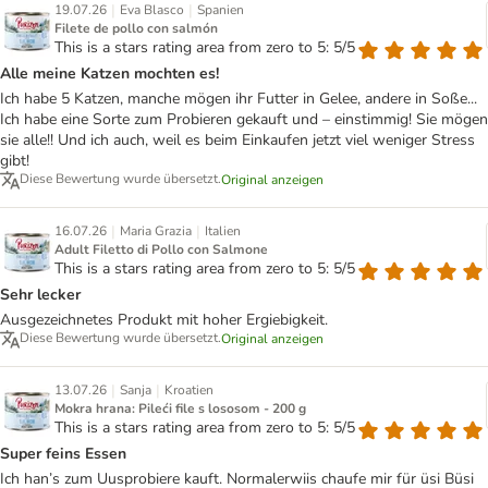
|
|
19.07.26
Eva Blasco
Spanien
Filete de pollo con salmón
This is a stars rating area from zero to 5: 5/5
Alle meine Katzen mochten es!
Ich habe 5 Katzen, manche mögen ihr Futter in Gelee, andere in Soße...
Ich habe eine Sorte zum Probieren gekauft und – einstimmig! Sie mögen
sie alle!! Und ich auch, weil es beim Einkaufen jetzt viel weniger Stress
gibt!
Diese Bewertung wurde übersetzt.
Original anzeigen
|
|
16.07.26
Maria Grazia
Italien
Adult Filetto di Pollo con Salmone
This is a stars rating area from zero to 5: 5/5
Sehr lecker
Ausgezeichnetes Produkt mit hoher Ergiebigkeit.
Diese Bewertung wurde übersetzt.
Original anzeigen
|
|
13.07.26
Sanja
Kroatien
Mokra hrana: Pileći file s lososom - 200 g
This is a stars rating area from zero to 5: 5/5
Super feins Essen
Ich han’s zum Uusprobiere kauft. Normalerwiis chaufe mir für üsi Büsi