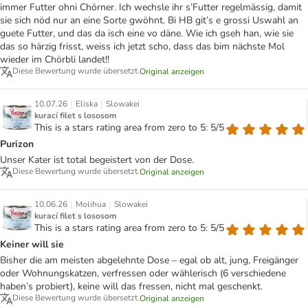
immer Futter ohni Chörner. Ich wechsle ihr s’Futter regelmässig, damit
sie sich nöd nur an eine Sorte gwöhnt. Bi HB git’s e grossi Uswahl an
guete Futter, und das da isch eine vo däne. Wie ich gseh han, wie sie
das so härzig frisst, weiss ich jetzt scho, dass das bim nächste Mol
wieder im Chörbli landet!!
Diese Bewertung wurde übersetzt.
Original anzeigen
|
|
10.07.26
Eliska
Slowakei
kurací filet s lososom
This is a stars rating area from zero to 5: 5/5
Purizon
Unser Kater ist total begeistert von der Dose.
Diese Bewertung wurde übersetzt.
Original anzeigen
|
|
10.06.26
Molihua
Slowakei
kurací filet s lososom
This is a stars rating area from zero to 5: 5/5
Keiner will sie
Bisher die am meisten abgelehnte Dose – egal ob alt, jung, Freigänger
oder Wohnungskatzen, verfressen oder wählerisch (6 verschiedene
haben’s probiert), keine will das fressen, nicht mal geschenkt.
Diese Bewertung wurde übersetzt.
Original anzeigen