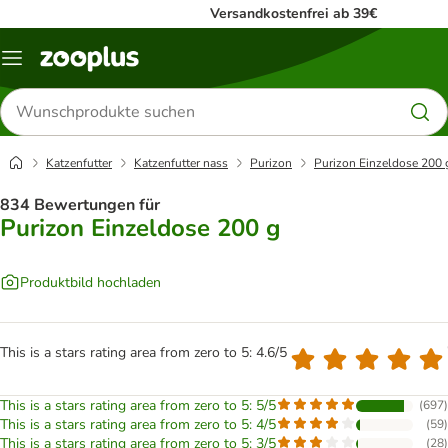
Versandkostenfrei ab 39€
Menü
Produkte
suchen
Katzenfutter
Katzenfutter nass
Purizon
Purizon Einzeldose 200 
834 Bewertungen für
Purizon Einzeldose 200 g
Produktbild hochladen
This is a stars rating area from zero to 5: 4.6/5
This is a stars rating area from zero to 5: 5/5
(
697
)
This is a stars rating area from zero to 5: 4/5
(
59
)
This is a stars rating area from zero to 5: 3/5
(
28
)