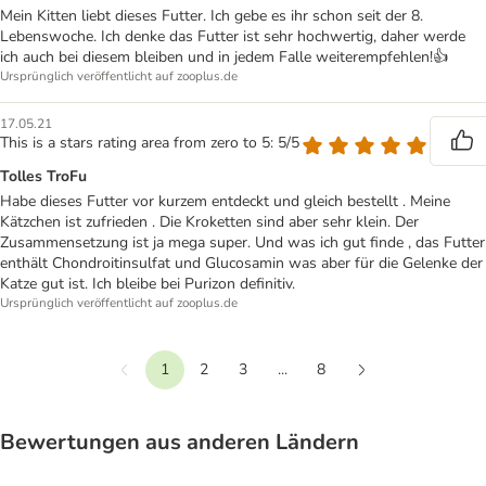
Mein Kitten liebt dieses Futter. Ich gebe es ihr schon seit der 8.
Lebenswoche. Ich denke das Futter ist sehr hochwertig, daher werde
ich auch bei diesem bleiben und in jedem Falle weiterempfehlen!👍
Ursprünglich veröffentlicht auf zooplus.de
17.05.21
This is a stars rating area from zero to 5: 5/5
Tolles TroFu
Habe dieses Futter vor kurzem entdeckt und gleich bestellt . Meine
Kätzchen ist zufrieden . Die Kroketten sind aber sehr klein. Der
Zusammensetzung ist ja mega super. Und was ich gut finde , das Futter
enthält Chondroitinsulfat und Glucosamin was aber für die Gelenke der
Katze gut ist. Ich bleibe bei Purizon definitiv.
Ursprünglich veröffentlicht auf zooplus.de
1
2
3
...
8
Vorherige
Weiter
Bewertungen aus anderen Ländern