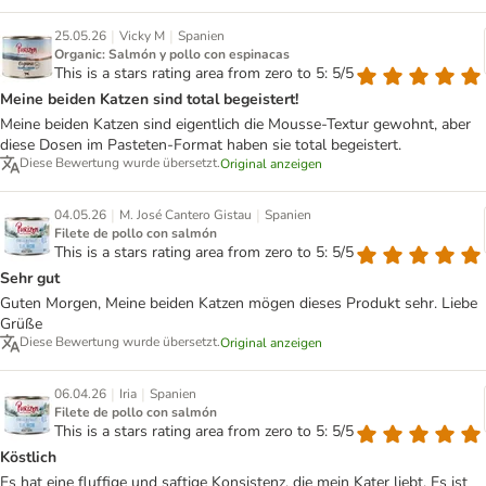
|
|
25.05.26
Vicky M
Spanien
Organic: Salmón y pollo con espinacas
This is a stars rating area from zero to 5: 5/5
Meine beiden Katzen sind total begeistert!
Meine beiden Katzen sind eigentlich die Mousse-Textur gewohnt, aber
diese Dosen im Pasteten-Format haben sie total begeistert.
Diese Bewertung wurde übersetzt.
Original anzeigen
|
|
04.05.26
M. José Cantero Gistau
Spanien
Filete de pollo con salmón
This is a stars rating area from zero to 5: 5/5
Sehr gut
Guten Morgen, Meine beiden Katzen mögen dieses Produkt sehr. Liebe
Grüße
Diese Bewertung wurde übersetzt.
Original anzeigen
|
|
06.04.26
Iria
Spanien
Filete de pollo con salmón
This is a stars rating area from zero to 5: 5/5
Köstlich
Es hat eine fluffige und saftige Konsistenz, die mein Kater liebt. Es ist