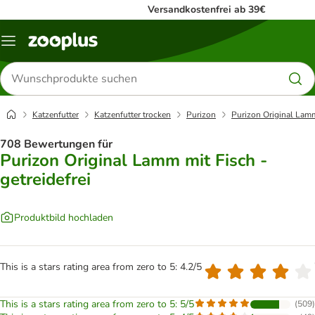
Versandkostenfrei ab 39€
Menü
Produkte
suchen
Katzenfutter
Katzenfutter trocken
Purizon
Purizon Original Lamm 
708 Bewertungen für
Purizon Original Lamm mit Fisch -
getreidefrei
Produktbild hochladen
This is a stars rating area from zero to 5: 4.2/5
This is a stars rating area from zero to 5: 5/5
(
509
)