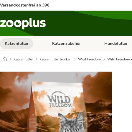
Versandkostenfrei ab 39€
Katzenfutter
Katzenzubehör
Hundefutter
Kategorie-Menü öffnen: Katzenfutter
Kategorie-Menü ö
Katzenfutter
Katzenfutter trocken
Wild Freedom
Wild Freedom A