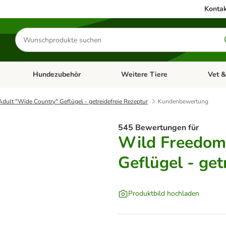
Kontak
Produkte
suchen
Hundezubehör
Weitere Tiere
Vet &
ffnen: Katzenzubehör
Kategorie-Menü öffnen: Hundefutter
Kategorie-Menü öffnen: Hundezube
Kategori
dult "Wide Country" Geflügel - getreidefreie Rezeptur
Kundenbewertung
545 Bewertungen für
Wild Freedom
Geflügel - get
Produktbild hochladen