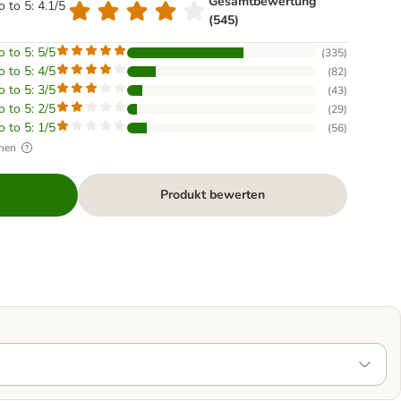
Gesamtbewertung
o to 5: 4.1/5
(545)
o to 5: 5/5
(
335
)
o to 5: 4/5
(
82
)
o to 5: 3/5
(
43
)
o to 5: 2/5
(
29
)
o to 5: 1/5
(
56
)
hen
Produkt bewerten