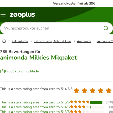
Versandkostenfrei ab 39€
Menü
Produkte
suchen
Katzenfutter
Katzensnacks, Milch & Gras
Animonda
animonda Mi
785 Bewertungen für
animonda Milkies Mixpaket
Produktbild hochladen
This is a stars rating area from zero to 5: 4.7/5
This is a stars rating area from zero to 5: 5/5
(
690
)
This is a stars rating area from zero to 5: 4/5
(
43
)
This is a stars rating area from zero to 5: 3/5
(
19
)