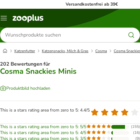
Versandkostenfrei ab 39€
Menü
Produkte
suchen
Katzenfutter
Katzensnacks, Milch & Gras
Cosma
Cosma Snackies
202 Bewertungen für
Cosma Snackies Minis
Produktbild hochladen
This is a stars rating area from zero to 5: 4.4/5
This is a stars rating area from zero to 5: 5/5
(
155
)
This is a stars rating area from zero to 5: 4/5
(
16
)
This is a stars rating area from zero to 5: 3/5
(
9
)