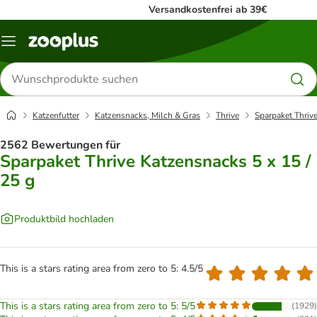
Versandkostenfrei ab 39€
Menü
Produkte
suchen
Katzenfutter
Katzensnacks, Milch & Gras
Thrive
Sparpaket Thrive
2562 Bewertungen für
Sparpaket Thrive Katzensnacks 5 x 15 /
25 g
Produktbild hochladen
This is a stars rating area from zero to 5: 4.5/5
This is a stars rating area from zero to 5: 5/5
(
1929
)