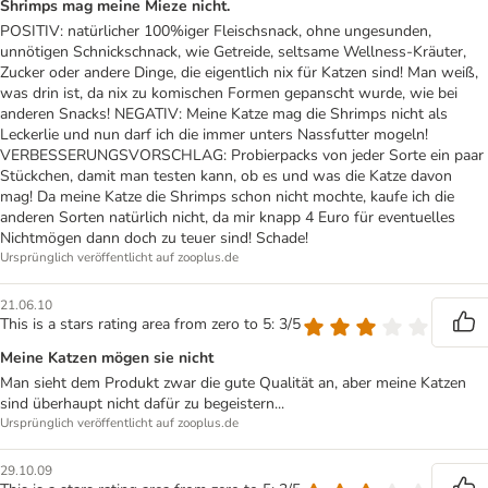
Shrimps mag meine Mieze nicht.
POSITIV: natürlicher 100%iger Fleischsnack, ohne ungesunden,
unnötigen Schnickschnack, wie Getreide, seltsame Wellness-Kräuter,
Zucker oder andere Dinge, die eigentlich nix für Katzen sind! Man weiß,
was drin ist, da nix zu komischen Formen gepanscht wurde, wie bei
anderen Snacks! NEGATIV: Meine Katze mag die Shrimps nicht als
Leckerlie und nun darf ich die immer unters Nassfutter mogeln!
VERBESSERUNGSVORSCHLAG: Probierpacks von jeder Sorte ein paar
Stückchen, damit man testen kann, ob es und was die Katze davon
mag! Da meine Katze die Shrimps schon nicht mochte, kaufe ich die
anderen Sorten natürlich nicht, da mir knapp 4 Euro für eventuelles
Nichtmögen dann doch zu teuer sind! Schade!
Ursprünglich veröffentlicht auf zooplus.de
21.06.10
This is a stars rating area from zero to 5: 3/5
Meine Katzen mögen sie nicht
Man sieht dem Produkt zwar die gute Qualität an, aber meine Katzen
sind überhaupt nicht dafür zu begeistern...
Ursprünglich veröffentlicht auf zooplus.de
29.10.09