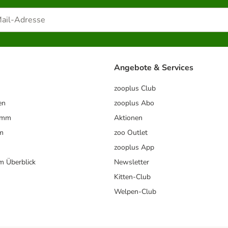
Angebote & Services
zooplus Club
en
zooplus Abo
ramm
Aktionen
m
zoo Outlet
zooplus App
im Überblick
Newsletter
Kitten-Club
Welpen-Club