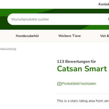
Kontak
Produkte
suchen
Hundezubehör
Weitere Tiere
Vet &
ffnen: Katzenzubehör
Kategorie-Menü öffnen: Hundefutter
Kategorie-Menü öffnen: Hundezube
Kategori
nbewertung
113 Bewertungen für
Catsan Smart
Produktbild hochladen
This is a stars rating area from zer