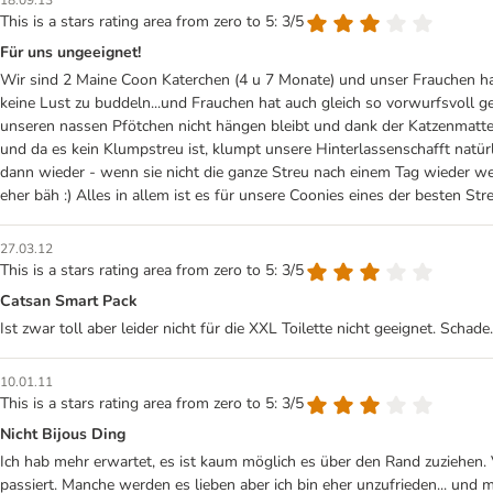
18.09.13
This is a stars rating area from zero to 5: 3/5
Für uns ungeeignet!
Wir sind 2 Maine Coon Katerchen (4 u 7 Monate) und unser Frauchen hat 
keine Lust zu buddeln...und Frauchen hat auch gleich so vorwurfsvoll g
unseren nassen Pfötchen nicht hängen bleibt und dank der Katzenmatte v
und da es kein Klumpstreu ist, klumpt unsere Hinterlassenschafft natü
dann wieder - wenn sie nicht die ganze Streu nach einem Tag wieder wech
eher bäh :) Alles in allem ist es für unsere Coonies eines der besten St
27.03.12
This is a stars rating area from zero to 5: 3/5
Catsan Smart Pack
Ist zwar toll aber leider nicht für die XXL Toilette nicht geeignet. Schade.
10.01.11
This is a stars rating area from zero to 5: 3/5
Nicht Bijous Ding
Ich hab mehr erwartet, es ist kaum möglich es über den Rand zuziehen.
passiert. Manche werden es lieben aber ich bin eher unzufrieden... und 