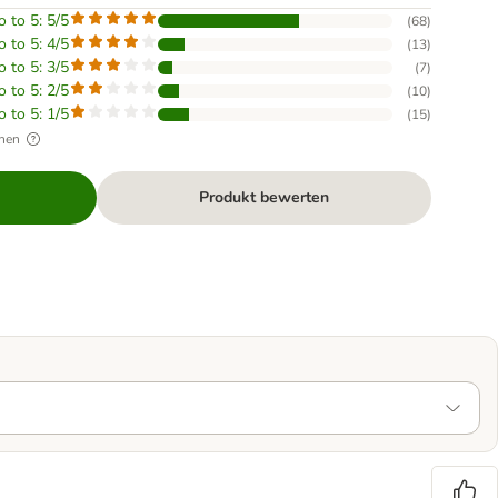
o to 5: 5/5
(
68
)
o to 5: 4/5
(
13
)
o to 5: 3/5
(
7
)
o to 5: 2/5
(
10
)
o to 5: 1/5
(
15
)
hen
Produkt bewerten