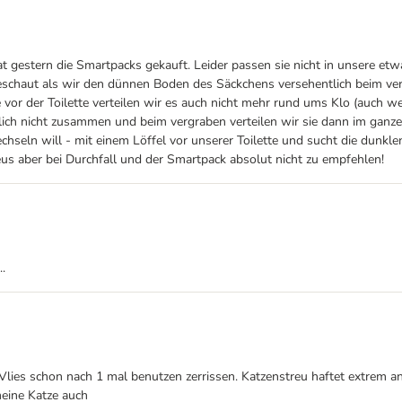
gestern die Smartpacks gekauft. Leider passen sie nicht in unsere etwas
eschaut als wir den dünnen Boden des Säckchens versehentlich beim verg
or der Toilette verteilen wir es auch nicht mehr rund ums Klo (auch wen
rlich nicht zusammen und beim vergraben verteilen wir sie dann im ganz
seln will - mit einem Löffel vor unserer Toilette und sucht die dunklen
reus aber bei Durchfall und der Smartpack absolut nicht zu empfehlen!
..
 Vlies schon nach 1 mal benutzen zerrissen. Katzenstreu haftet extrem 
meine Katze auch