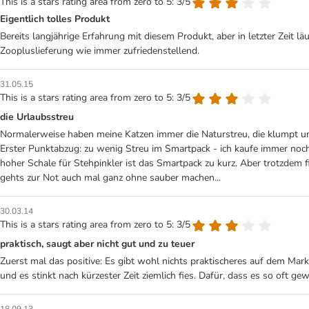
This is a stars rating area from zero to 5: 3/5
Eigentlich tolles Produkt
Bereits langjährige Erfahrung mit diesem Produkt, aber in letzter Zeit
Zoopluslieferung wie immer zufriedenstellend.
31.05.15
This is a stars rating area from zero to 5: 3/5
die Urlaubsstreu
Normalerweise haben meine Katzen immer die Naturstreu, die klumpt und
Erster Punktabzug: zu wenig Streu im Smartpack - ich kaufe immer noch 
hoher Schale für Stehpinkler ist das Smartpack zu kurz. Aber trotzdem
gehts zur Not auch mal ganz ohne sauber machen...
30.03.14
This is a stars rating area from zero to 5: 3/5
praktisch, saugt aber nicht gut und zu teuer
Zuerst mal das positive: Es gibt wohl nichts praktischeres auf dem Mark
und es stinkt nach kürzester Zeit ziemlich fies. Dafür, dass es so oft ge