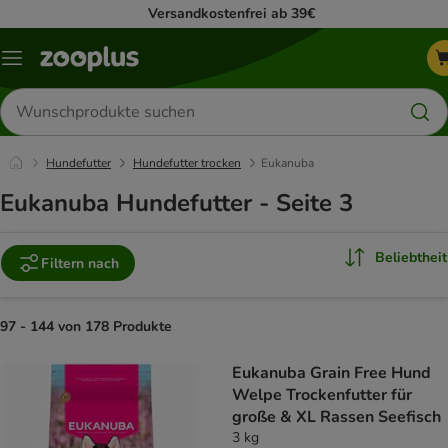
Versandkostenfrei ab 39€
Menü
Produkte
suchen
Hundefutter
Hundefutter trocken
Eukanuba
Eukanuba Hundefutter - Seite 3
Beliebtheit
Filtern nach
97 - 144 von 178 Produkte
product items have been changed
Eukanuba Grain Free Hund
Welpe Trockenfutter für
große & XL Rassen Seefisch
3 kg