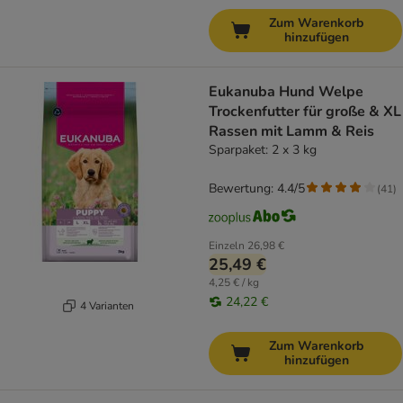
Zum Warenkorb
hinzufügen
Eukanuba Hund Welpe
Trockenfutter für große & XL
Rassen mit Lamm & Reis
Sparpaket: 2 x 3 kg
Bewertung: 4.4/5
(
41
)
Einzeln
26,98 €
25,49 €
4,25 € / kg
24,22 €
4 Varianten
Zum Warenkorb
hinzufügen