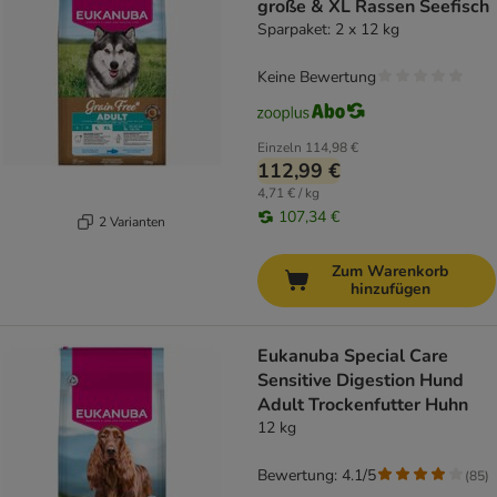
große & XL Rassen Seefisch
Sparpaket: 2 x 12 kg
Keine Bewertung
Einzeln
114,98 €
112,99 €
4,71 € / kg
107,34 €
2 Varianten
Zum Warenkorb
hinzufügen
Eukanuba Special Care
Sensitive Digestion Hund
Adult Trockenfutter Huhn
12 kg
Bewertung: 4.1/5
(
85
)