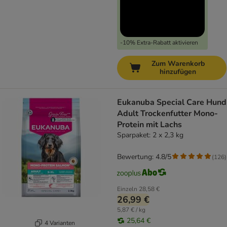
-10% Extra-Rabatt aktivieren
Zum Warenkorb
hinzufügen
Eukanuba Special Care Hund
Adult Trockenfutter Mono-
Protein mit Lachs
Sparpaket: 2 x 2,3 kg
Bewertung: 4.8/5
(
126
)
Einzeln
28,58 €
26,99 €
5,87 € / kg
25,64 €
4 Varianten