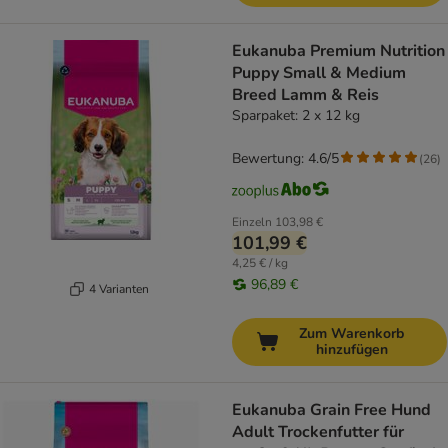
Eukanuba Premium Nutrition
Puppy Small & Medium
Breed Lamm & Reis
Sparpaket: 2 x 12 kg
Bewertung: 4.6/5
(
26
)
Einzeln
103,98 €
101,99 €
4,25 € / kg
96,89 €
4 Varianten
Zum Warenkorb
hinzufügen
Eukanuba Grain Free Hund
Adult Trockenfutter für