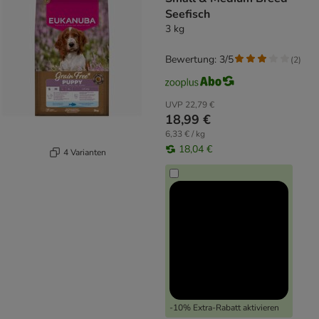
Seefisch
3 kg
Bewertung: 3/5
(
2
)
UVP
22,79 €
18,99 €
6,33 € / kg
18,04 €
4 Varianten
-10% Extra-Rabatt aktivieren