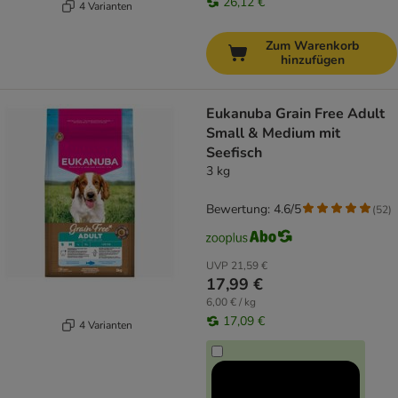
26,12 €
4 Varianten
Zum Warenkorb
hinzufügen
Eukanuba Grain Free Adult
Small & Medium mit
Seefisch
3 kg
Bewertung: 4.6/5
(
52
)
UVP
21,59 €
17,99 €
6,00 € / kg
17,09 €
4 Varianten