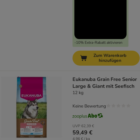
-10% Extra-Rabatt aktivieren
Zum Warenkorb
hinzufügen
Eukanuba Grain Free Senior
Large & Giant mit Seefisch
12 kg
Keine Bewertung
UVP
62,39 €
59,49 €
4,96 € / kg