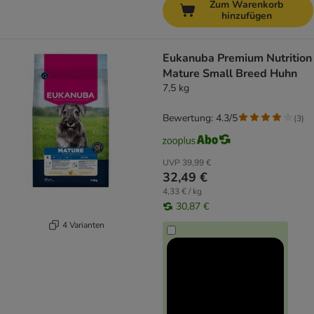
Zum Warenkorb
hinzufügen
Eukanuba Premium Nutrition
Mature Small Breed Huhn
7,5 kg
Bewertung: 4.3/5
(
3
)
UVP
39,99 €
32,49 €
4,33 € / kg
30,87 €
4 Varianten