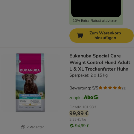
-10% Extra-Rabatt aktivieren
Zum Warenkorb
hinzufügen
Eukanuba Special Care
Weight Control Hund Adult
L & XL Trockenfutter Huhn
Sparpaket: 2 x 15 kg
Bewertung: 5/5
(
1
)
Einzeln
101,98 €
99,99 €
3,33 € / kg
94,99 €
2 Varianten