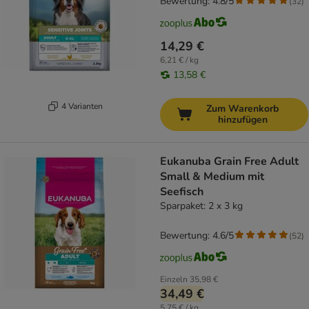
Bewertung: 4.8/5
(
32
)
14,29 €
6,21 € / kg
13,58 €
4 Varianten
Zum Warenkorb
hinzufügen
Eukanuba Grain Free Adult
Small & Medium mit
Seefisch
Sparpaket: 2 x 3 kg
Bewertung: 4.6/5
(
52
)
Einzeln
35,98 €
34,49 €
5,75 € / kg