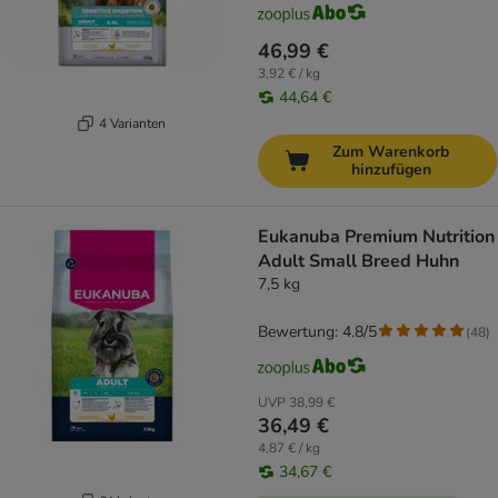
46,99 €
3,92 € / kg
44,64 €
4 Varianten
Zum Warenkorb
hinzufügen
Eukanuba Premium Nutrition
Adult Small Breed Huhn
7,5 kg
Bewertung: 4.8/5
(
48
)
UVP
38,99 €
36,49 €
4,87 € / kg
34,67 €