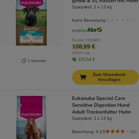
große & XL Rassen mit Huhn
Sparpaket: 2 x 12 kg
Keine Bewertung
Einzeln
110,98 €
108,99 €
4,54 € / kg
103,54 €
2 Varianten
Zum Warenkorb
hinzufügen
Eukanuba Special Care
Sensitive Digestion Hund
Adult Trockenfutter Huhn
Sparpaket: 2 x 12 kg
Bewertung: 4.1/5
(
85
)