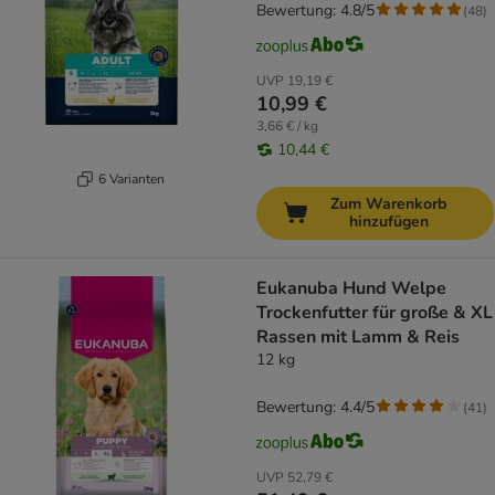
Bewertung: 4.8/5
(
48
)
UVP
19,19 €
10,99 €
3,66 € / kg
10,44 €
6 Varianten
Zum Warenkorb
hinzufügen
Eukanuba Hund Welpe
Trockenfutter für große & XL
Rassen mit Lamm & Reis
12 kg
Bewertung: 4.4/5
(
41
)
UVP
52,79 €