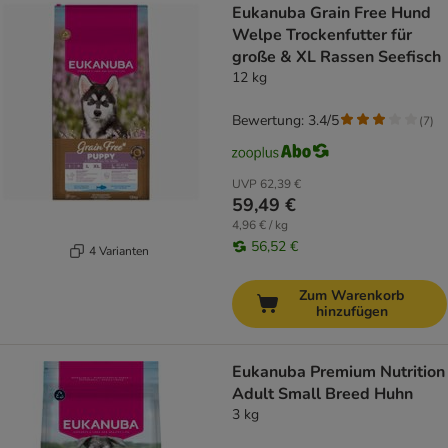
Eukanuba Grain Free Hund
Welpe Trockenfutter für
große & XL Rassen Seefisch
12 kg
Bewertung: 3.4/5
(
7
)
UVP
62,39 €
59,49 €
4,96 € / kg
56,52 €
4 Varianten
Zum Warenkorb
hinzufügen
Eukanuba Premium Nutrition
Adult Small Breed Huhn
3 kg