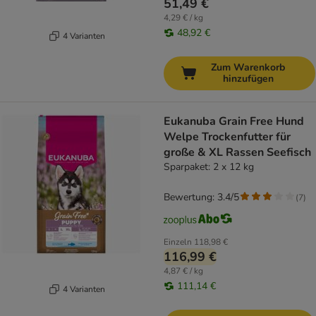
51,49 €
4,29 € / kg
48,92 €
4 Varianten
Zum Warenkorb
hinzufügen
Eukanuba Grain Free Hund
Welpe Trockenfutter für
große & XL Rassen Seefisch
Sparpaket: 2 x 12 kg
Bewertung: 3.4/5
(
7
)
Einzeln
118,98 €
116,99 €
4,87 € / kg
111,14 €
4 Varianten