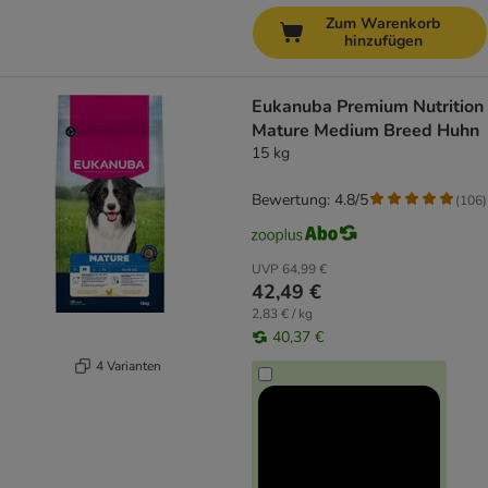
Zum Warenkorb
hinzufügen
Eukanuba Premium Nutrition
Mature Medium Breed Huhn
15 kg
Bewertung: 4.8/5
(
106
)
UVP
64,99 €
42,49 €
2,83 € / kg
40,37 €
4 Varianten