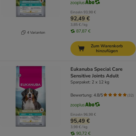
Einzeln
93,98 €
92,49 €
3,85 € / kg
87,87 €
4 Varianten
Zum Warenkorb
hinzufügen
Eukanuba Special Care
Sensitive Joints Adult
Sparpaket: 2 x 12 kg
Bewertung: 4.8/5
(
32
)
Einzeln
96,98 €
95,49 €
3,98 € / kg
90,72 €