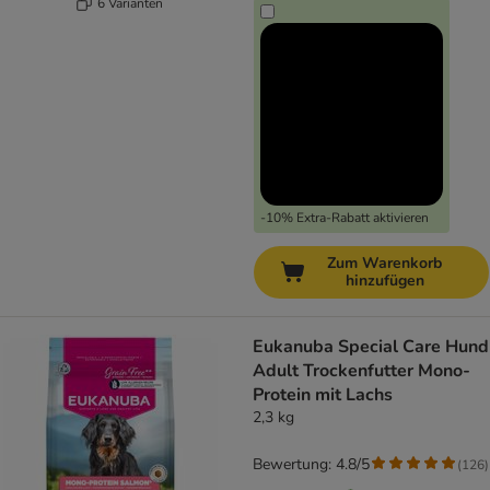
6 Varianten
-10% Extra-Rabatt aktivieren
Zum Warenkorb
hinzufügen
Eukanuba Special Care Hund
Adult Trockenfutter Mono-
Protein mit Lachs
2,3 kg
Bewertung: 4.8/5
(
126
)