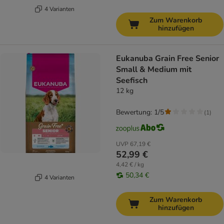
4 Varianten
Zum Warenkorb
hinzufügen
Eukanuba Grain Free Senior
Small & Medium mit
Seefisch
12 kg
Bewertung: 1/5
(
1
)
UVP
67,19 €
52,99 €
4,42 € / kg
50,34 €
4 Varianten
Zum Warenkorb
hinzufügen