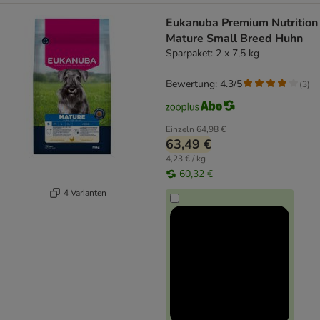
Eukanuba Premium Nutrition
Mature Small Breed Huhn
Sparpaket: 2 x 7,5 kg
Bewertung: 4.3/5
(
3
)
Einzeln
64,98 €
63,49 €
4,23 € / kg
60,32 €
4 Varianten