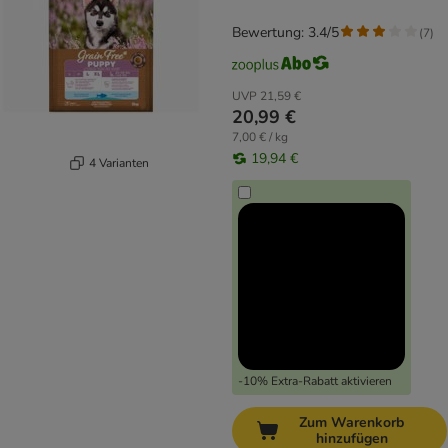
Bewertung: 3.4/5
(
7
)
UVP
21,59 €
20,99 €
7,00 € / kg
19,94 €
4 Varianten
-10% Extra-Rabatt aktivieren
Zum Warenkorb
hinzufügen