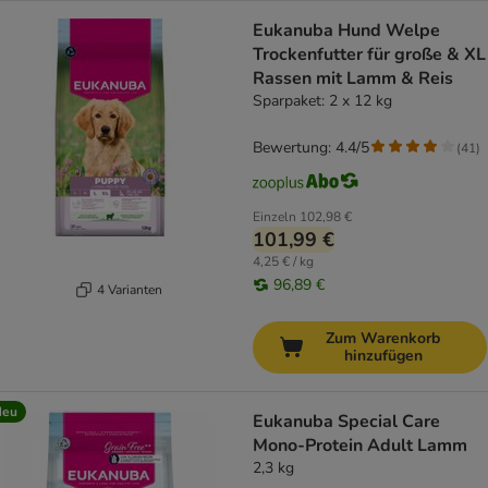
Eukanuba Hund Welpe
Trockenfutter für große & XL
Rassen mit Lamm & Reis
Sparpaket: 2 x 12 kg
Bewertung: 4.4/5
(
41
)
Einzeln
102,98 €
101,99 €
4,25 € / kg
96,89 €
4 Varianten
Zum Warenkorb
hinzufügen
Neu
Eukanuba Special Care
Mono-Protein Adult Lamm
2,3 kg