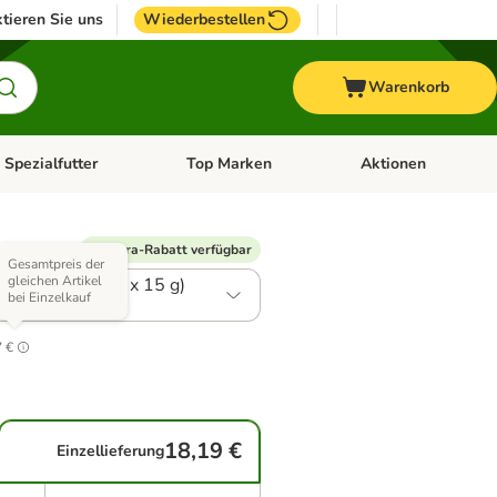
tieren Sie uns
Wiederbestellen
Warenkorb
 Spezialfutter
Top Marken
Aktionen
hör
e-Menü öffnen: Weitere Tiere
Kategorie-Menü öffnen: Vet & Spezialfutter
Kategorie-Menü öffne
 Varianten)
% Extra-Rabatt verfügbar
Gesamtpreis der
gleichen Artikel
1 Selection (60 x 15 g)
bei Einzelkauf
0
7 €
18,19 €
Einzellieferung