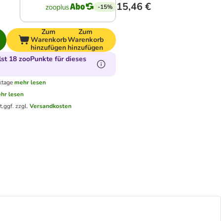
15,46 €
-15%
Zum
Zum
Warenkorb
Warenkorb
hinzufügen
hinzufügen
t 18 zooPunkte für dieses
ktage
mehr lesen
hr lesen
t.
ggf. zzgl.
Versandkosten