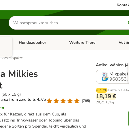
Kontak
Produkte
suchen
Hundezubehör
Weitere Tiere
Vet &
ffnen: Katzenzubehör
Kategorie-Menü öffnen: Hundefutter
Kategorie-Menü öffnen: Hundezube
Kategori
lkies Mixpaket
Artikel wählen (4
a Milkies
Mixpaket 
968353.
t
-6.57%
Einzeln
19,4
 (60 x 15 g)
18,19 €
g area from zero to 5: 4.7/5
(
785
)
20,21 € / kg
en
k für Katzen, direkt aus dem Cup, als
satz ins Trinkwasser oder Topping über das
iedene Sorten pro Spender, leicht verdaulich und