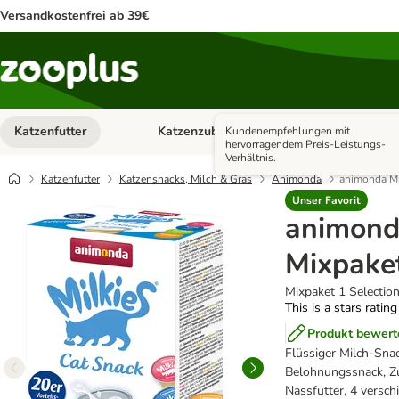
Versandkostenfrei ab 39€
Katzenfutter
Katzenzubehör
Hundefutter
Kundenempfehlungen mit
Kategorie-Menü öffnen: Katzenfutter
Kategorie-Menü ö
hervorragendem Preis-Leistungs-
Verhältnis.
Katzenfutter
Katzensnacks, Milch & Gras
Animonda
animonda Mi
Unser Favorit
animond
Mixpake
Mixpaket 1 Selection
This is a stars ratin
Produkt bewert
Flüssiger Milch-Snac
Belohnungssnack, Zu
Nassfutter, 4 versch