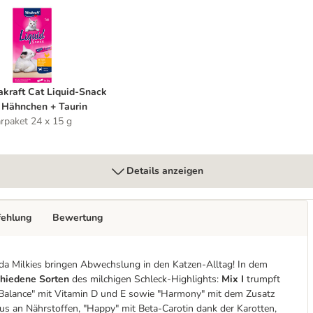
Inulin
itakraft Cat Liquid-Snack mit Hähnchen + Taurin
akraft Cat Liquid-Snack
 Hähnchen + Taurin
rpaket 24 x 15 g
Details anzeigen
fehlung
Bewertung
nda Milkies bringen Abwechslung in den Katzen-Alltag! In dem
chiedene Sorten
des milchigen Schleck-Highlights:
Mix I
trumpft
, "Balance" mit Vitamin D und E sowie "Harmony" mit dem Zusatz
us an Nährstoffen, "Happy" mit Beta-Carotin dank der Karotten,