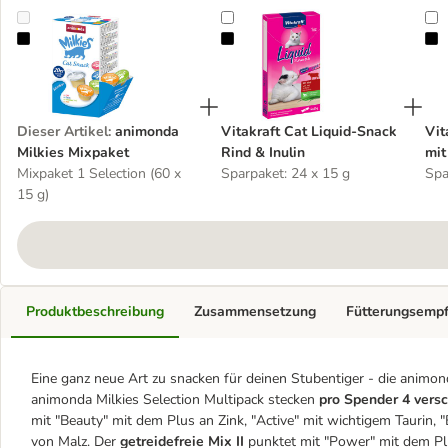
animonda Milkies Mixpaket
Vitakraft Cat Liquid-Snack Rind & 
V
Dieser Artikel
:
animonda
Vitakraft Cat Liquid-Snack
Vit
Milkies Mixpaket
Rind & Inulin
mit
Mixpaket 1 Selection (60 x
Sparpaket: 24 x 15 g
Spa
15 g)
Produktbeschreibung
Zusammensetzung
Fütterungsemp
Eine ganz neue Art zu snacken für deinen Stubentiger - die animo
animonda Milkies Selection Multipack stecken
pro Spender 4 vers
mit "Beauty" mit dem Plus an Zink, "Active" mit wichtigem Taurin
von Malz. Der
getreidefreie Mix II
punktet mit "Power" mit dem Pl