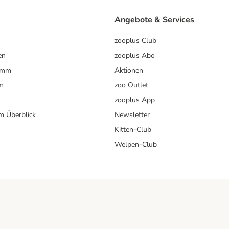
Angebote & Services
zooplus Club
en
zooplus Abo
ramm
Aktionen
m
zoo Outlet
zooplus App
im Überblick
Newsletter
Kitten-Club
Welpen-Club