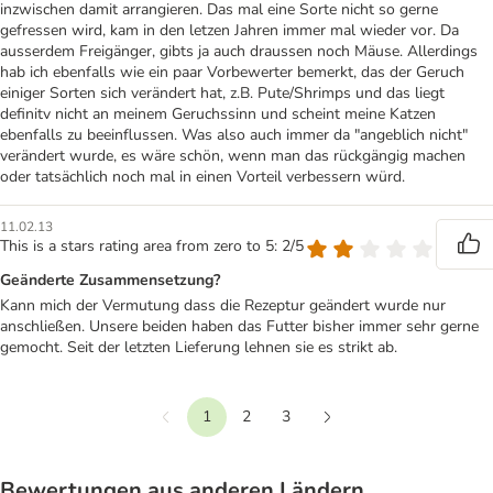
inzwischen damit arrangieren. Das mal eine Sorte nicht so gerne
gefressen wird, kam in den letzen Jahren immer mal wieder vor. Da
ausserdem Freigänger, gibts ja auch draussen noch Mäuse. Allerdings
hab ich ebenfalls wie ein paar Vorbewerter bemerkt, das der Geruch
einiger Sorten sich verändert hat, z.B. Pute/Shrimps und das liegt
definitv nicht an meinem Geruchssinn und scheint meine Katzen
ebenfalls zu beeinflussen. Was also auch immer da "angeblich nicht"
verändert wurde, es wäre schön, wenn man das rückgängig machen
oder tatsächlich noch mal in einen Vorteil verbessern würd.
11.02.13
This is a stars rating area from zero to 5: 2/5
Geänderte Zusammensetzung?
Kann mich der Vermutung dass die Rezeptur geändert wurde nur
anschließen. Unsere beiden haben das Futter bisher immer sehr gerne
gemocht. Seit der letzten Lieferung lehnen sie es strikt ab.
1
2
3
Vorherige
Weiter
Bewertungen aus anderen Ländern