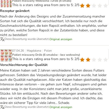
Pakiet mieszany Wołowina i Drób (4 smaki)
This is a stars rating area from zero to 5: 2/5
Rezeptur geändert
Nach der Änderung des Designs und der Zusammensetzung mancher
Sorten hat sich die Qualität verschlechtert. Ich bestelle nur noch die
Geschmacksrichtungen, die kein Rapsöl enthalten. Ich empfehle, vorher
zu prüfen, welche Sorten Rapsöl in der Zutatenliste haben, und diese
nicht zu bestellen!
Diese Bewertung wurde übersetzt.
Original anzeigen
|
|
07.04.26
Magdalena
Polen
Pakiet mieszany Drób (6 smaków - bez wołowiny)
This is a stars rating area from zero to 5: 2/5
Verschlechterung der Qualität
Meine Katzen haben seit 2 Jahren verschiedene Sorten dieses Futters
gefressen. Seitdem das Verpackungsdesign geändert wurde, hat leider
auch die Qualität nachgelassen. Alle vier Katzen haben gleichzeitig das
Interesse daran verloren – sie gehen zum Napf, schnuppern und gehen
wieder weg. In der Konsistenz sieht man jetzt große, unzerkleinerte
Stücke. Ich bin enttäuscht. Nach den Bewertungen anderer sehe ich,
dass wir nicht die Einzigen mit diesem Problem sind. Ich dachte, das
wäre ein sicherer Tipp für viele Jahre... Schade.
Diese Bewertung wurde übersetzt.
Original anzeigen