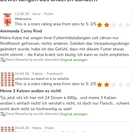
|
|
12.06.26
Ilona
Polen
Wołowina
This is a stars rating area from zero to 5: 2/5
Animonda Carny Rind
Meine Katze hat wegen ihrer Futtermittelallergien seit Jahren nur
Rindfleisch gefressen, nichts anderes. Seitdem das Verpackungsdesign
geändert wurde, habe ich das Gefühl, dass mit diesem Futter etwas
nicht stimmt – die Katze kratzt sich blutig. Ich kann es nicht empfehlen.
Diese Bewertung wurde übersetzt.
Original anzeigen
|
|
24.04.26
Fabien
Frankreich
sélection au bœuf et à la volaille
This is a stars rating area from zero to 5: 2/5
Meine 3 Katzen wollen es nicht!
Tja, jetzt sitz ich hier mit 24 Dosen à 400g... und meine 3 Katzen
wollen’s einfach nicht! Ich versteh’s nicht, ist doch nur Fleisch... scheint
wohl doch nicht so hochwertig zu sein!
Diese Bewertung wurde übersetzt.
Original anzeigen
|
|
16.04.26
Marta
Polen