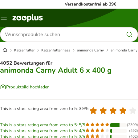
Versandkostenfrei ab 39€
Menü
Produkte
suchen
Katzenfutter
Katzenfutter nass
animonda Carny
animonda Carny 
4052 Bewertungen für
animonda Carny Adult 6 x 400 g
Produktbild hochladen
This is a stars rating area from zero to 5: 3.9/5
This is a stars rating area from zero to 5: 5/5
(
2309
)
This is a stars rating area from zero to 5: 4/5
(
492
)
This is a stars rating area from zero to 5: 3/5
(
402
)