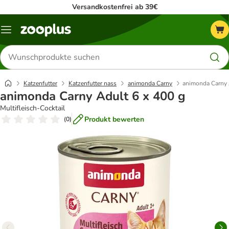
Versandkostenfrei ab 39€
Menü
Produkte
suchen
Katzenfutter
Katzenfutter nass
animonda Carny
animonda Carny 
animonda Carny Adult 6 x 400 g
Multifleisch-Cocktail
Produkt bewerten
(
0
)