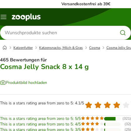
Versandkostenfrei ab 39€
Menü
Produkte
suchen
Katzenfutter
Katzensnacks, Milch & Gras
Cosma
Cosma Jelly Sna
465 Bewertungen für
Cosma Jelly Snack 8 x 14 g
Produktbild hochladen
This is a stars rating area from zero to 5: 4.1/5
This is a stars rating area from zero to 5: 5/5
(
321
)
This is a stars rating area from zero to 5: 4/5
(
32
)
This is a stars rating area from zero to 5: 3/5
(
25
)