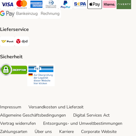
Visa Payment Method
MasterCard Payment Method
American Express Payment Method
Diners Club Payment Method
PayPal Payment Method
SEPA Payment Method
Apple Pay Payment Meth
Klarna Payment 
Riverty P
Bankeinzug
Rechnung
Bankeinzug Payment Method
Rechnung Payment Method
Google Pay Payment Method
Lieferservice
Österreichische Post Shipping Method
DPD Shipping Method
Sicherheit
Security
Security
Impressum
Versandkosten und Lieferzeit
Allgemeine Geschäftsbedingungen
Digital Services Act
Vertrag widerrufen
Entsorgungs- und Umweltbestimmungen
Zahlungsarten
Über uns
Karriere
Corporate Website