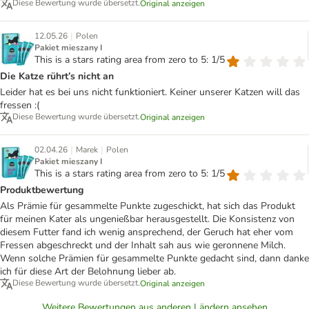
Diese Bewertung wurde übersetzt.
Original anzeigen
|
12.05.26
Polen
Pakiet mieszany I
This is a stars rating area from zero to 5: 1/5
Die Katze rührt’s nicht an
Leider hat es bei uns nicht funktioniert. Keiner unserer Katzen will das
fressen :(
Diese Bewertung wurde übersetzt.
Original anzeigen
|
|
02.04.26
Marek
Polen
Pakiet mieszany I
This is a stars rating area from zero to 5: 1/5
Produktbewertung
Als Prämie für gesammelte Punkte zugeschickt, hat sich das Produkt
für meinen Kater als ungenießbar herausgestellt. Die Konsistenz von
diesem Futter fand ich wenig ansprechend, der Geruch hat eher vom
Fressen abgeschreckt und der Inhalt sah aus wie geronnene Milch.
Wenn solche Prämien für gesammelte Punkte gedacht sind, dann danke
ich für diese Art der Belohnung lieber ab.
Diese Bewertung wurde übersetzt.
Original anzeigen
Weitere Bewertungen aus anderen Ländern ansehen