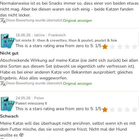
Normalerweise ist es bei Snacks immer so, dass einer von beiden etwas
nicht mag. Aber bei diesen waren sie sich einig – beide Katzen fanden
das nicht lecker.
Diese Bewertung wurde übersetzt.
Original anzeigen
|
|
16.06.26
Jalline
Frankreich
lot mixte II : thon & crevettes, thon & poulet, poulet & foie
This is a stars rating area from zero to 5: 1/5
Nicht gut
Abschreckende Wirkung auf meine Katze (sie zieht sich zurück) bei allen
drei Sorten aus diesem Set (obwohl sie eigentlich sehr verfressen ist).
Habe es bei einer anderen Katze von Bekannten ausprobiert: gleiches
Ergebnis. Also alles weggeworfen.
Diese Bewertung wurde übersetzt.
Original anzeigen
|
24.05.26
Polen
Pakiet mieszany II
This is a stars rating area from zero to 5: 1/5
Schwach
Meine Katze will das überhaupt nicht anrühren, selbst wenn ich es mit
dem Futter mische, das sie sonst gerne frisst. Nicht mal der Hund
wollte es 🫣