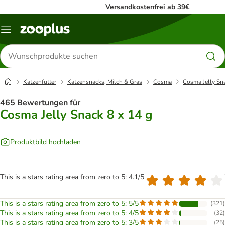
Versandkostenfrei ab 39€
Menü
Produkte
suchen
Katzenfutter
Katzensnacks, Milch & Gras
Cosma
Cosma Jelly Sna
465 Bewertungen für
Cosma Jelly Snack 8 x 14 g
Produktbild hochladen
This is a stars rating area from zero to 5: 4.1/5
This is a stars rating area from zero to 5: 5/5
(
321
)
This is a stars rating area from zero to 5: 4/5
(
32
)
This is a stars rating area from zero to 5: 3/5
(
25
)