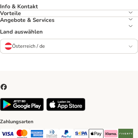
Info & Kontakt
Vorteile
Angebote & Services
Land auswählen
Österreich / de
Zahlungsarten
Visa Payment Method
MasterCard Payment Method
American Express Payment Method
Diners Club Payment Method
PayPal Payment Method
SEPA Payment Method
Apple Pay Payment Meth
Klarna Payment 
Riverty P