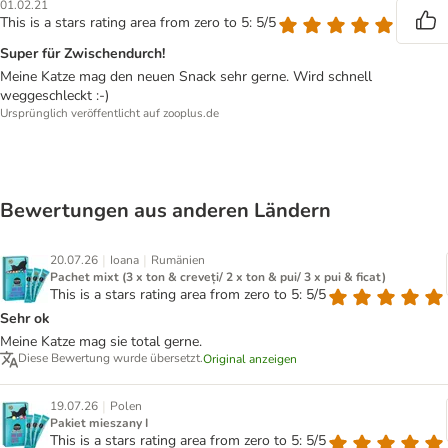
01.02.21
This is a stars rating area from zero to 5: 5/5
Super für Zwischendurch!
Meine Katze mag den neuen Snack sehr gerne. Wird schnell
weggeschleckt :-)
Ursprünglich veröffentlicht auf zooplus.de
Bewertungen aus anderen Ländern
|
|
20.07.26
Ioana
Rumänien
Pachet mixt (3 x ton & creveți/ 2 x ton & pui/ 3 x pui & ficat)
This is a stars rating area from zero to 5: 5/5
Sehr ok
Meine Katze mag sie total gerne.
Diese Bewertung wurde übersetzt.
Original anzeigen
|
19.07.26
Polen
Pakiet mieszany I
This is a stars rating area from zero to 5: 5/5