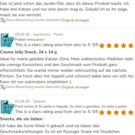
Das ist jetzt schon das zweite Mal, dass ich dieses Produkt kaufe. Ich
habe drei Katzen und nur eine davon mag es. Sobald ich es ihr zeige,
miaut sie wie verrückt.
Diese Bewertung wurde übersetzt.
Original anzeigen
|
|
09.06.26
Agnieszka
Polen
Pakiet mieszany I
This is a stars rating area from zero to 5: 5/5
Cosma Jelly Snack, 24 x 14 g
Ideal für meine geliebte Katzen-Oma. Mein wählerisches Mädchen liebt
die cremige Konsistenz und den Geschmack vom Produkt ganz
offensichtlich. Sie wartet immer wieder sehnsüchtig auf die nächste
Portion. Sie frisst alles mit Appetit und schnurrt dabei leise vor sich hin.
Kann ich nur wärmstens empfehlen! ;)
Diese Bewertung wurde übersetzt.
Original anzeigen
|
02.06.26
Spanien
Pack mixto II: 3x pollo e hígado, 3x atún y gambas, 2x atún y pollo
This is a stars rating area from zero to 5: 5/5
Snacks, die sie lieben
Ich habe die Sorte Mixto II gekauft und sie lieben alle
Geschmacksrichtungen. Es ist ein flüssiger Snack mit Stückchen.