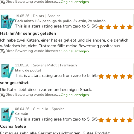
Diese Bewertung wurde übersetzt.
Original anzeigen
|
|
19.05.26
Dolors
Spanien
Pack mixto I: 3x pechuga de pollo, 3x atún, 2x salmón
This is a stars rating area from zero to 5: 5/5
Hat ihm/ihr sehr gut gefallen
Ich habe zwei Katzen, einer hat es geliebt und die andere, die ziemlich
wählerisch ist, nicht. Trotzdem fällt meine Bewertung positiv aus.
Diese Bewertung wurde übersetzt.
Original anzeigen
|
|
11.05.26
Sylviane Malot
Frankreich
blanc de poulet
This is a stars rating area from zero to 5: 5/5
sehr geschätzt
Die Katze liebt diesen zarten und cremigen Snack.
Diese Bewertung wurde übersetzt.
Original anzeigen
|
|
08.04.26
G Murillo
Spanien
Salmón
This is a stars rating area from zero to 5: 5/5
Cosma Gelee
Er mag es sehr, alle Geschmacksrichtungen. Gutes Produkt.