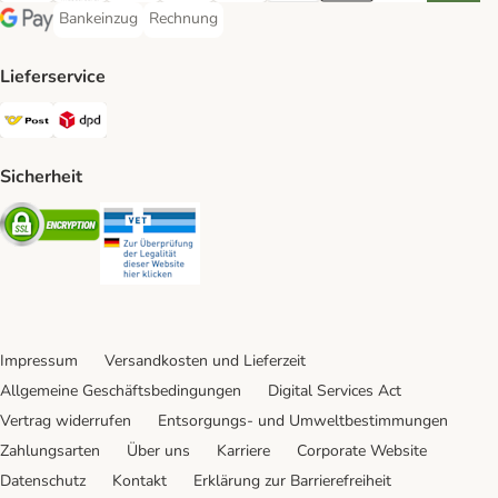
Bankeinzug
Rechnung
Bankeinzug Payment Method
Rechnung Payment Method
Google Pay Payment Method
Lieferservice
Österreichische Post Shipping Method
DPD Shipping Method
Sicherheit
Security
Security
Impressum
Versandkosten und Lieferzeit
Allgemeine Geschäftsbedingungen
Digital Services Act
Vertrag widerrufen
Entsorgungs- und Umweltbestimmungen
Zahlungsarten
Über uns
Karriere
Corporate Website
Datenschutz
Kontakt
Erklärung zur Barrierefreiheit