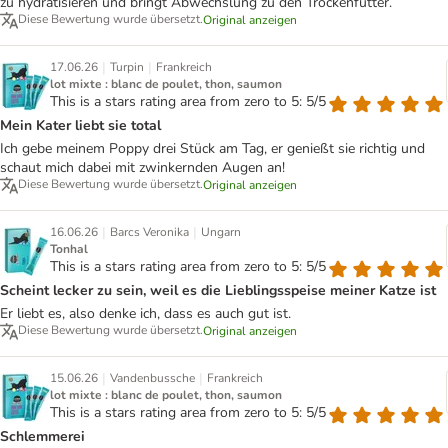
zu hydratisieren und bringt Abwechslung zu den Trockenfutter.
Diese Bewertung wurde übersetzt.
Original anzeigen
|
|
17.06.26
Turpin
Frankreich
lot mixte : blanc de poulet, thon, saumon
This is a stars rating area from zero to 5: 5/5
Mein Kater liebt sie total
Ich gebe meinem Poppy drei Stück am Tag, er genießt sie richtig und
schaut mich dabei mit zwinkernden Augen an!
Diese Bewertung wurde übersetzt.
Original anzeigen
|
|
16.06.26
Barcs Veronika
Ungarn
Tonhal
This is a stars rating area from zero to 5: 5/5
Scheint lecker zu sein, weil es die Lieblingsspeise meiner Katze ist
Er liebt es, also denke ich, dass es auch gut ist.
Diese Bewertung wurde übersetzt.
Original anzeigen
|
|
15.06.26
Vandenbussche
Frankreich
lot mixte : blanc de poulet, thon, saumon
This is a stars rating area from zero to 5: 5/5
Schlemmerei