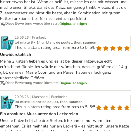
hinter etwas her ist. Wenn es heiß ist, mische ich das mit Wasser und
mache einen Shake, damit das Kätzchen genug trinkt. Vielleicht ist die
Zusammensetzung nicht die beste, aber in Kombination mit gutem
Futter funktioniert es für mich einfach perfekt :)
Diese Bewertung wurde übersetzt.
Original anzeigen
|
25.06.26
Frankreich
lot mixte 8 x 14 g : blanc de poulet, thon, saumon
This is a stars rating area from zero to 5: 5/5
Unwiderstehlich
Meine 2 Katzen lieben es und es ist bei dieser Hitzewelle echt
erfrischend für sie. Ich würde mir wünschen, dass es größere als 14 g
gibt, denn ein Maine Coon und ein Perser haben einfach ganz
unterschiedliche Größen.
Diese Bewertung wurde übersetzt.
Original anzeigen
|
|
20.06.26
Marchand
Frankreich
lot mixte : blanc de poulet, thon, saumon
This is a stars rating area from zero to 5: 5/5
Ein absolutes Muss unter den Leckereien
Unsere Katze liebt alle drei Sorten. Ich kann es nur wärmstens
empfehlen. Es ist mehr als nur ein Leckerli – es hilft auch, unsere Katze